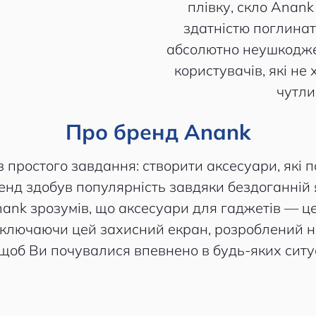
плівку, скло Anank
здатністю поглинат
абсолютно неушкодже
користувачів, які не 
чутли
Про бренд Anank
 простого завдання: створити аксесуари, які п
ренд здобув популярність завдяки бездоганній як
ank зрозумів, що аксесуари для гаджетів — це
включаючи цей захисний екран, розроблений не
 щоб Ви почувалися впевнено в будь-яких ситу