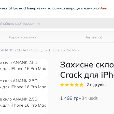
оплата
Про нас
Повернення та обмін
Співпраця з нами
Блог
Акції
Характеристики
Відгуки (2)
 ANANK 2.5D Anti-Crack для iPhone 16 Pro Max
Захисне скло
Crack для iP
2 відгуків
1 499 грн
34 usdt