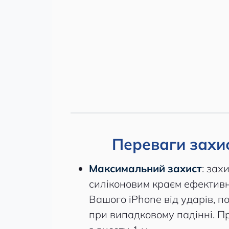
Переваги захис
Максимальний захист
: зах
силіконовим краєм ефективн
Вашого iPhone від ударів, по
при випадковому падінні. П