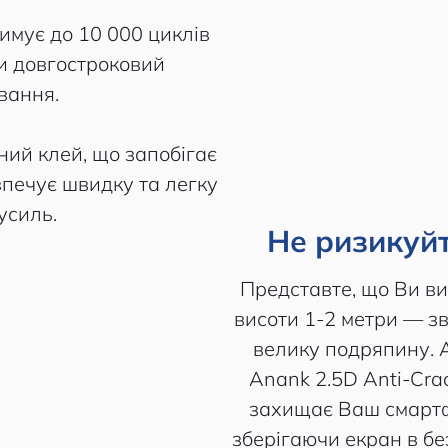
римує до 10 000 циклів
чи довгостроковий
вання.
ьний клей, що запобігає
печує швидку та легку
усиль.
Не ризикуйт
Представте, що Ви в
висоти 1-2 метри — зв
велику подряпину. 
Anank 2.5D Anti-Cra
захищає Ваш смартф
зберігаючи екран в бе