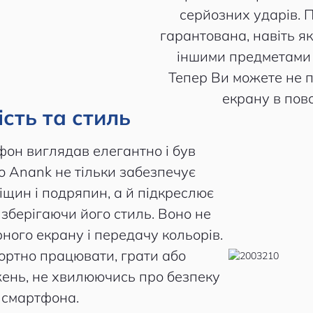
серйозних ударів. П
гарантована, навіть я
іншими предметами в
Тепер Ви можете не
екрану в пов
сть та стиль
фон виглядав елегантно і був
 Anank не тільки забезпечує
іщин і подряпин, а й підкреслює
зберігаючи його стиль. Воно не
ного екрану і передачу кольорів.
ортно працювати, грати або
жень, не хвилюючись про безпеку
 смартфона.