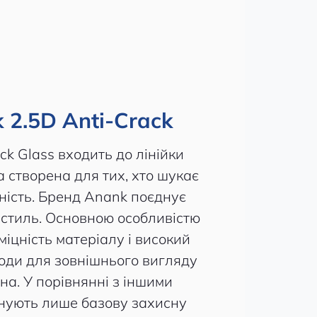
 2.5D Anti-Crack
ck Glass входить до лінійки
а створена для тих, хто шукає
йність. Бренд Anank поєднує
а стиль. Основною особливістю
а міцність матеріалу і високий
коди для зовнішнього вигляду
на. У порівнянні з іншими
онують лише базову захисну