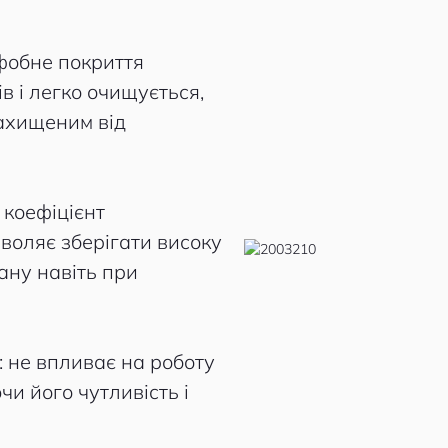
фобне покриття
в і легко очищується,
захищеним від
: коефіцієнт
воляє зберігати високу
рану навіть при
: не впливає на роботу
чи його чутливість і