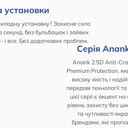
а установки
складну установку? Захисне скло
 секунд, без бульбашок і зайвих
— і все. Без додаткових проблем.
Серія Anank
Anank 2.5D Anti-Cra
Premium Protection, як
високу якість і наді
передові технології т
цієї серії є акцент н
рівень захисту без ш
та чутливості екра
брендами, які проп