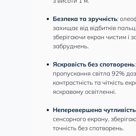
з висоти 1 м.
Безпека та зручність
: олео
захищає від відбитків пальці
зберігаючи екран чистим і 
забруднень.
Яскравість без спотворень
пропускання світла 92% доз
контрастність та чіткість ек
яскравому освітленні.
Неперевершена чутливість
сенсорного екрану, зберігаю
точність без спотворень.