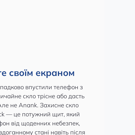
е своїм екраном
ипадково впустили телефон з
ичайне скло трісне або дасть
Але не Anank. Захисне скло
ck — це потужний щит, який
он від щоденних небезпек,
здоганному стані навіть після