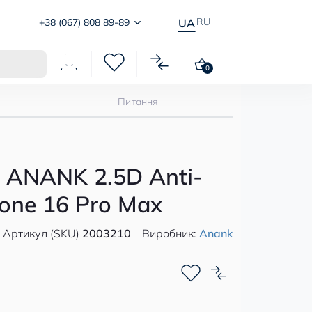
RU
+38 (067) 808 89-89
UA
0
Питання
 ANANK 2.5D Anti-
hone 16 Pro Max
Артикул (SKU)
2003210
Виробник:
Anank