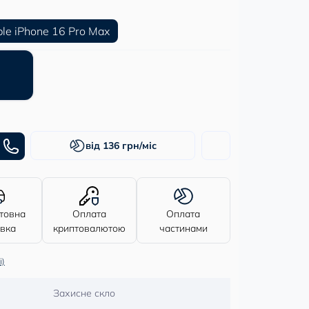
le iPhone 16 Pro Max
від 136 грн/міс
товна
Оплата
Оплата
авка
криптовалютою
частинами
і)
Захисне скло