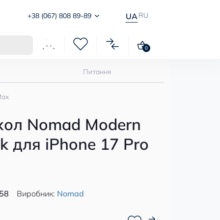
RU
+38 (067) 808 89-89
UA
0
Питання
Max
хол Nomad Modern
k для iPhone 17 Pro
58
Виробник:
Nomad