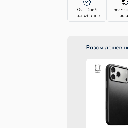
Офіційний
Безкош
дистриб’ютор
дост
евше
Разом дешевш