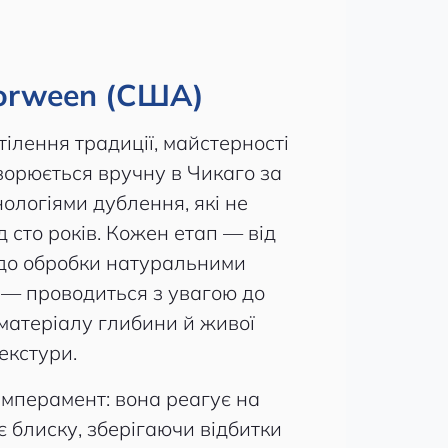
orween (США)
ілення традиції, майстерності
ворюється вручну в Чикаго за
ологіями дублення, які не
 сто років. Кожен етап — від
 до обробки натуральними
 — проводиться з увагою до
матеріалу глибини й живої
екстури.
емперамент: вона реагує на
є блиску, зберігаючи відбитки