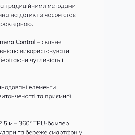
за традиційними методами
на на дотик і з часом стає
арактерною.
mera Control
– скляне
овністю використовувати
берігаючи чутливість і
анодовані елементи
итонченості та приємної
2,5 м
– 360° TPU-бампер
удари та береже смартфон у