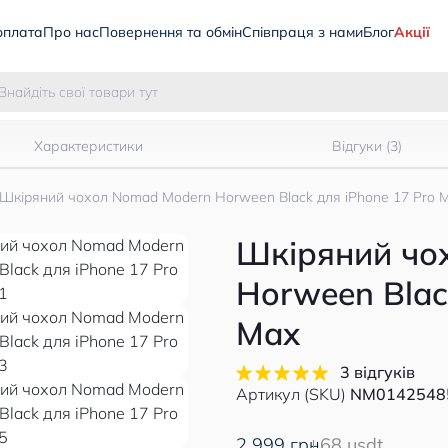
оплата
Про нас
Повернення та обмін
Співпраця з нами
Блог
Акції
Характеристики
Відгуки (3)
Шкіряний чохол Nomad Modern Horween Black для iPhone 17 Pro 
Шкіряний чо
Horween Blac
Max
3 відгуків
Артикул (SKU)
NM0142548
2 999 грн
68 usdt