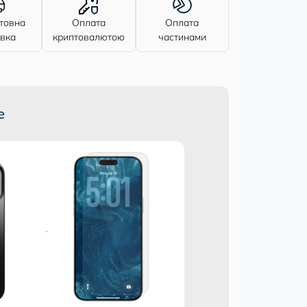
товна
Оплата
Оплата
авка
криптовалютою
частинами
е
Разом дешевше