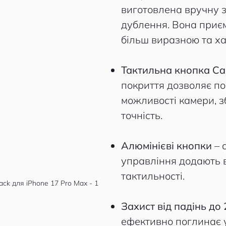
виготовлена вручну 
дублення. Вона приєм
більш виразною та х
Тактильна кнопка Ca
покриття дозволяє п
можливості камери, з
точність.
Алюмінієві кнопки
– 
управління додають в
тактильності.
Захист від падінь до 
ефективно поглинає 