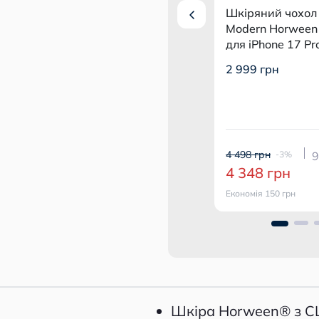
охол Nomad
Захисне скло ANANK
Шкіряний чохол
een Black
2.5D HD 5X Reinforced +
Modern Horween 
7 Pro Max
Clear для iPhone 17 Pro
для iPhone 17 P
Max (2 шт.) з монтажним
1 999 грн
2 999 грн
-10%
боксом Clear
1 799 грн
Економія 200 грн
4 498 грн
108 usdt
-3%
9
Купити комплект
4 348 грн
Економія 150 грн
Шкіра Horween® з 