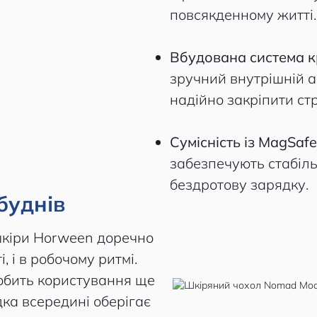
повсякденному житті.
Вбудована система к
зручний внутрішній а
надійно закріпити стр
Сумісність із MagSafe
забезпечують стабіл
бездротову зарядку.
буднів
шкіри Horween доречно
, і в робочому ритмі.
обить користування ще
ка всередині оберігає