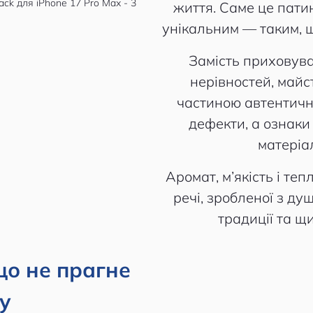
життя. Саме це пати
унікальним — таким, щ
Замість приховува
нерівностей, май
частиною автентичн
дефекти, а ознаки
матеріа
Аромат, м’якість і те
речі, зробленої з душ
традиції та щи
що не прагне
у