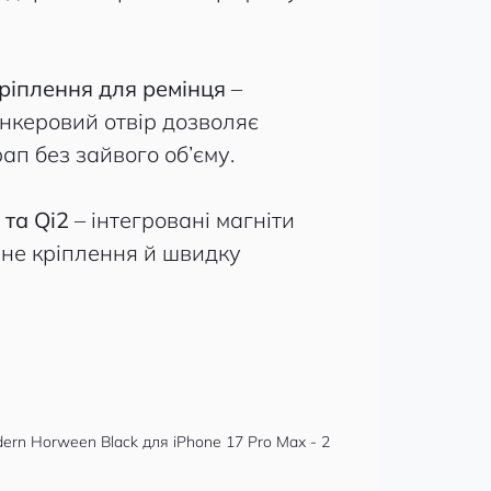
ріплення для ремінця
–
нкеровий отвір дозволяє
ап без зайвого об’єму.
 та Qi2
– інтегровані магніти
ьне кріплення й швидку