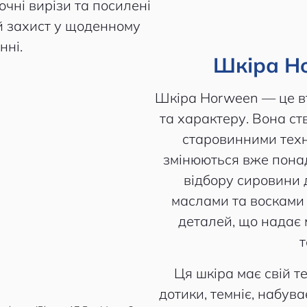
точні вирізи та посилені
й захист у щоденному
нні.
Шкіра H
Шкіра Horween — це вт
та характеру. Вона ст
старовинними техн
змінюються вже понад
відбору сировини
маслами та восками
деталей, що надає 
т
Ця шкіра має свій т
дотики, темніє, набува