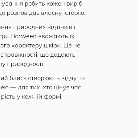
нування робить кожен виріб
о розповідає власну історію.
ння природних відтінків і
стри Horween вважають їх
ого характеру шкіри. Це не
 справжності, що додають
лу природності.
плий блиск створюють відчуття
ею — для тих, хто цінує час,
рість у кожній формі.