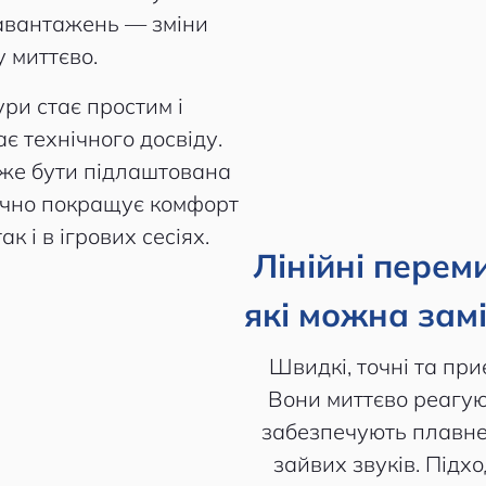
завантажень — зміни
у миттєво.
ри стає простим і
є технічного досвіду.
же бути підлаштована
начно покращує комфорт
ак і в ігрових сесіях.
Лінійні перемик
які можна зам
Швидкі, точні та при
Вони миттєво реагую
забезпечують плавне
зайвих звуків. Підхо