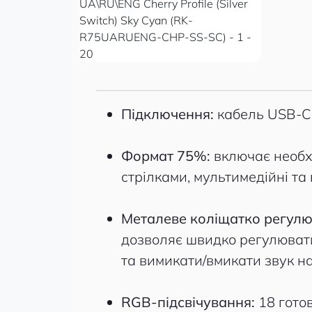
Підключення:
кабель USB-C
Формат 75%:
включає необхі
стрілками, мультимедійні та
Металеве коліщатко регулю
дозволяє швидко регулюват
та вимикати/вмикати звук н
RGB-підсвічування:
18 гото