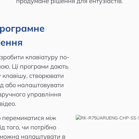
продумане рішення для ентузіастів.
програмне
чення
зробити клавіатуру по-
ою. Ці програми дають
 клавішу, створювати
д або налаштовувати
 зручного управління
відео.
 перемикатися між
д того, чи потрібно
е можна налаштувати в