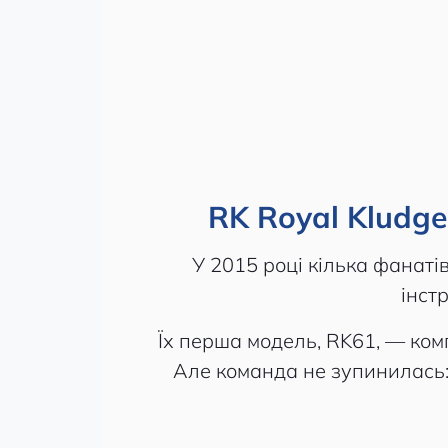
RK Royal Kludge
У 2015 році кілька фанаті
інст
Їх перша модель, RK61, — ком
Але команда не зупинилась: 