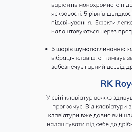
варіантів монохромного підс
яскравості, 5 рівнів швидкос
підсвічування. Ефекти легк
налаштовуються через прог
5 шарів шумопоглинання:
з
вібрація клавіш, оптимізує з
забезпечує гарний досвід д
RK Roy
У світі клавіатур важко здиву
програмує. Від клавіатури з
клавіатури вже давно вийшли
налаштувати під себе до дрібн