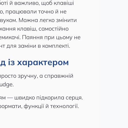
боті й важливо, щоб клавіші
о, працювали точно й не
звуком. Можна легко змінити
скання клавіш, самостійно
емикачі. Паяння при цьому не
нт для заміни в комплекті.
нд із характером
просто зручну, а справжній
udge.
ням — швидко підкорила серця.
рмати, функції й технології.