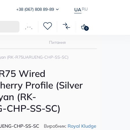
RU
+38 (067) 808 89-89
UA
0
Питання
ky Cyan (RK-R75UARUENG-CHP-SS-SC)
 R75 Wired
rry Profile (Silver
yan (RK-
-CHP-SS-SC)
UENG-CHP-SS-SC
Виробник:
Royal Kludge