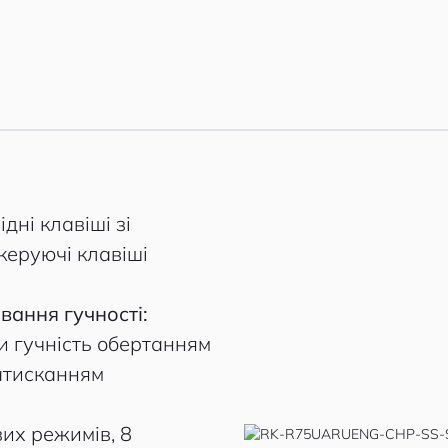
дні клавіші зі
 керуючі клавіші
вання гучності:
и гучність обертанням
атисканням
вих режимів, 8