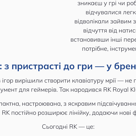
зникаєш у грі чи ро
відчувалися легк
відволікали зайвим 
відчуття від нати
встановивши інші пер
потрібне, інструме
: з пристрасті до гри — у бре
в ігор вирішили створити клавіатуру мрії — не 
румент для геймерів. Так народився RK Royal Kl
пактна, настроювана, з яскравим підсвічуван
RK постійно розширює лінійку, додаючи нові фо
Сьогодні RK — це: