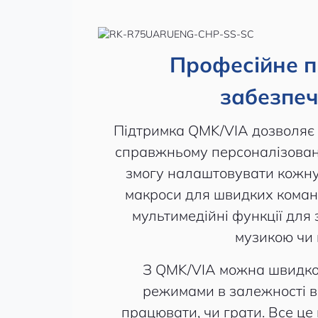
Професійне 
забезпе
Підтримка QMK/VIA дозволяє 
справжньому персоналізован
змогу налаштовувати кожну
макроси для швидких коман
мультимедійні функції для
музикою чи 
З QMK/VIA можна швидко
режимами в залежності ві
працювати, чи грати. Все ц