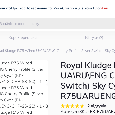
оплата
Про нас
Повернення та обмін
Співпраця з нами
Блог
Акції
Характеристики
Відгуки (2)
yal Kludge R75 Wired UA\RU\ENG Cherry Profile (Silver Switch) S
Royal Kludge
UA\RU\ENG Che
Switch) Sky C
R75UARUENG
2 відгуків
Артикул (SKU)
RK-R75UAR