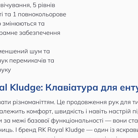
вічування, 5 рівнів
ті та 1 повнокольорове
о змінюються та
рамне забезпечення
меншений шум та
вук перемикачів та
руку
al Kludge: Клавіатура для енту
вати різноманіттям. Це продовження рук для тих
алежить комфорт, швидкість і навіть настрій пі
 за межі базової функціональності — вони ста
иць. І бренд RK Royal Kludge — один із яскрав