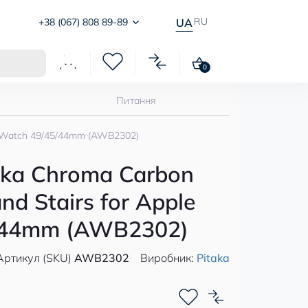
RU
+38 (067) 808 89-89
UA
0
Питання
e Watch 49/45/44mm (AWB2302)
aka Chroma Carbon
d Stairs for Apple
/44mm (AWB2302)
Артикул (SKU)
AWB2302
Виробник:
Pitaka