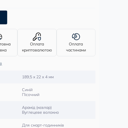
товна
Оплата
Оплата
авка
криптовалютою
частинами
і)
189,5 x 22 x 4 мм
Синій
Пісочний
Арамід (кєвлар)
Вуглецеве волокно
Для смарт-годинників