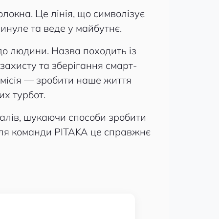
олокна. Це лінія, що символізує
инуле та веде у майбутнє.
до людини. Назва походить із
захисту та зберігання смарт-
о місія — зробити наше життя
их турбот.
алів, шукаючи способи зробити
для команди PITAKA це справжнє