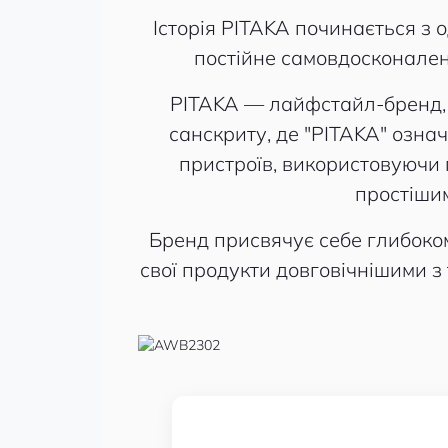
Історія PITAKA починається з о
постійне самовдосконален
PITAKA — лайфстайл-бренд, я
санскриту, де "PITAKA" озна
пристроїв, використовуючи п
простішим
Бренд присвячує себе глибоко
свої продукти довговічнішими 