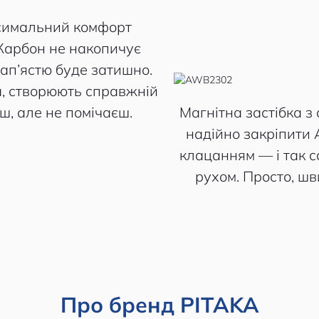
симальний комфорт
. Карбон не накопичує
зап’ястю буде затишно.
а, створюють справжній
ш, але не помічаєш.
Магнітна застібка з
надійно закріпити 
клацанням — і так с
рухом. Просто, шв
Про бренд PITAKA