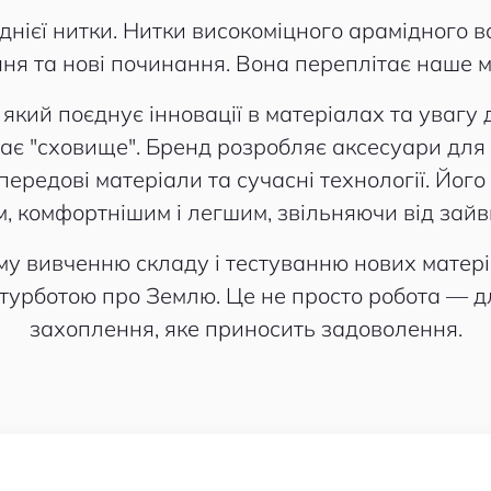
днієї нитки. Нитки високоміцного арамідного в
ня та нові починання. Вона переплітає наше м
кий поєднує інновації в матеріалах та увагу 
чає "сховище". Бренд розробляє аксесуари для 
ередові матеріали та сучасні технології. Йог
, комфортнішим і легшим, звільняючи від зайв
му вивченню складу і тестуванню нових матері
з турботою про Землю. Це не просто робота — 
захоплення, яке приносить задоволення.