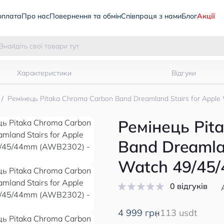
оплата
Про нас
Повернення та обмін
Співпраця з нами
Блог
Акції
Характеристики
Відгуки
Ремінець Pitaka Chroma Carbon Band Dreamland Stairs for Appl
Ремінець Pit
Band Dreamlan
Watch 49/45
0 відгуків
4 999 грн
113 usdt