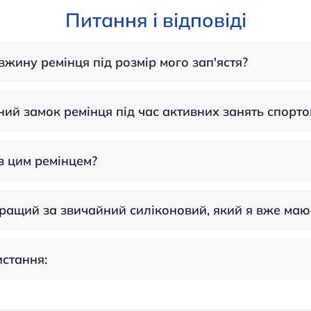
Питання і відповіді
вжину ремінця під розмір мого зап'ястя?
тний замок ремінця під час активних занять спорто
з цим ремінцем?
кращий за звичайний силіконовий, який я вже маю
истання: