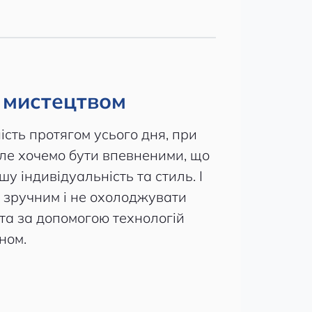
з мистецтвом
ість протягом усього дня, при
але хочемо бути впевненими, що
у індивідуальність та стиль. І
ь зручним і не охолоджувати
 та за допомогою технологій
кном.