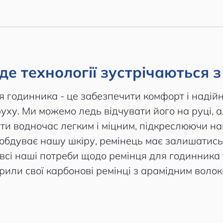
, де технології зустрічаються 
я годинника - це забезпечити комфорт і надійн
ху. Ми можемо ледь відчувати його на руці, 
бути водночас легким і міцним, підкреслюючи наш
 обдуває нашу шкіру, ремінець має залишатис
 всі наші потреби щодо ремінця для годинника
рили свої карбонові ремінці з арамідним воло