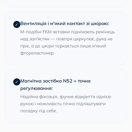
Вентиляція і м'який контакт зі шкірою:
✓
М-подібні FKM-вставки піднімають ремінець
над зап'ястям — повітря циркулює, рука не
пріє, а до шкіри торкається лише м'який
фтореластомер.
Магнітна застібка N52 + точне
✓
регулювання:
Надійна фіксація, зручне відкриття однією
рукою і можливість точно підлаштувати
посадку під себе.