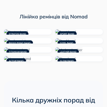
Лінійка ремінців від Nomad
STRATOS BAND
SPORT BAND
ROCKY POINT BAND
STEEL BAND
TITANIUM BAND
LEATHER BAND
ACTIVE BAND
GLOW BAND
Кілька дружніх порад від