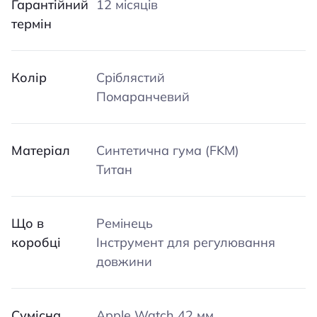
Гарантійний
12 місяців
термін
Колір
Сріблястий
Помаранчевий
Матеріал
Синтетична гума (FKM)
Титан
Що в
Ремінець
коробці
Інструмент для регулювання
довжини
Сумісна
Apple Watch 42 мм