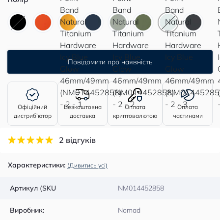
Повідомити про наявність
Офіційний
Безкоштовна
Оплата
Оплата
дистриб’ютор
доставка
криптовалютою
частинами
2 відгуків
Характеристики:
(Дивитись усі)
Артикул (SKU
NM014452858
Виробник:
Nomad