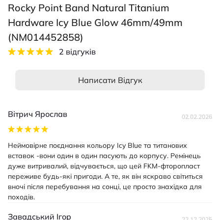
Rocky Point Band Natural Titanium
Hardware Icy Blue Glow 46mm/49mm
(NM014452858)
2 відгуків
Написати Відгук
Вітрич Ярослав
02.02.2026
Неймовірне поєднання кольору Icy Blue та титанових
вставок -вони один в один пасують до корпусу. Ремінець
дуже витривалий, відчувається, що цей FKM-фторопласт
переживе будь-які пригоди. А те, як він яскраво світиться
вночі після перебування на сонці, це просто знахідка для
походів.
Завадський Ігор
22.12.2025