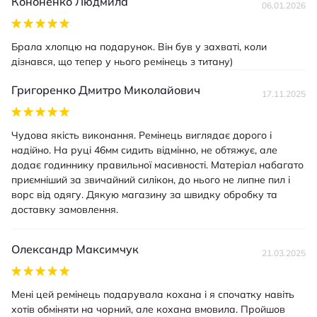
Кононенко Людмила
06.01.2026
Брала хлопцю на подарунок. Він був у захваті, коли
дізнався, що тепер у нього ремінець з титану)
Григоренко Дмитро Миколайович
17.11.2025
Чудова якість виконання. Ремінець виглядає дорого і
надійно. На руці 46мм сидить відмінно, не обтяжує, але
додає годиннику правильної масивності. Матеріал набагато
приємніший за звичайний силікон, до нього не липне пил і
ворс від одягу. Дякую магазину за швидку обробку та
доставку замовлення.
Олександр Максимчук
21.03.2025
Мені цей ремінець подарувала кохана і я спочатку навіть
хотів обміняти на чорний, але кохана вмовила. Пройшов