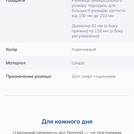
Габарити
Ремінець універсального
розміру підходить для
більшості розмірів зап'ястя
від 150 мм до 210 мм
Довжина 81 мм (з боку
пряжки) та 118 мм (з боку
регулювання)
Колір
Коричневий
Матеріал
Шкіра
Призначення ремінця
Для смарт-годинників
Для кожного дня
Шкіряний ремінець від Nomad — це поєднання