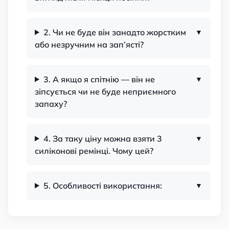
2. Чи не буде він занадто жорстким
або незручним на зап’ясті?
3. А якщо я спітнію — він не
зіпсується чи не буде неприємного
запаху?
4. За таку ціну можна взяти 3
силіконові ремінці. Чому цей?
5. Особливості використання: