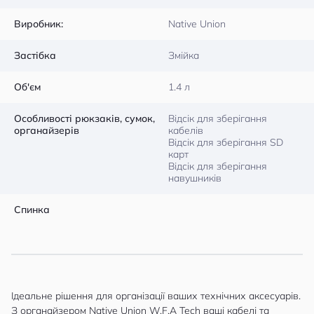
Виробник:
Native Union
Застібка
Змійка
Об'єм
1.4 л
Особливості рюкзаків, сумок,
Відсік для зберігання
органайзерів
кабелів
Відсік для зберігання SD
карт
Відсік для зберігання
навушників
Спинка
Ідеальне рішення для організації ваших технічних аксесуарів.
З органайзером Native Union W.F.A Tech ваші кабелі та