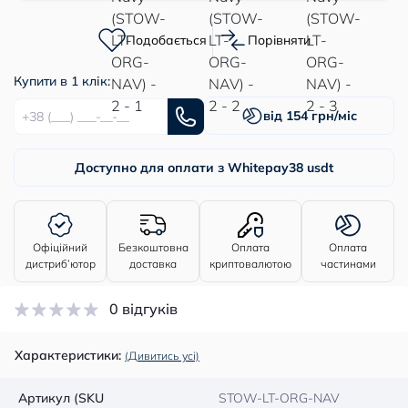
Подобається
Порівняти
Купити в 1 клік:
від 154 грн/міс
Доступно для оплати з Whitepay
38 usdt
Офіційний
Безкоштовна
Оплата
Оплата
дистриб’ютор
доставка
криптовалютою
частинами
0 відгуків
Характеристики:
(Дивитись усі)
Артикул (SKU
STOW-LT-ORG-NAV