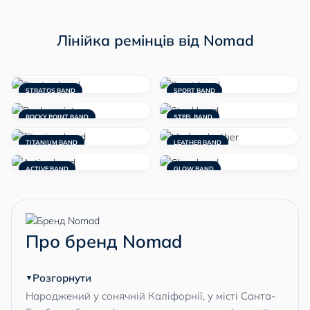
Лінійка ремінців від Nomad
STRATOS BAND
SPORT BAND
ROCKY POINT BAND
STEEL BAND
TITANIUM BAND
LEATHER BAND
ACTIVE BAND
GLOW BAND
Про бренд Nomad
Розгорнути
Народжений у сонячній Каліфорнії, у місті Санта-