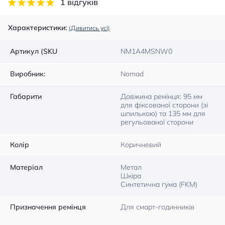
1 відгуків
Характеристики:
(Дивитись усі)
Артикул (SKU
NM1A4MSNW0
Виробник:
Nomad
Габарити
Довжина ремінця: 95 мм
для фіксованої сторони (зі
шпилькою) та 135 мм для
регульованої сторони
Колір
Коричневий
Матеріал
Метал
Шкіра
Синтетична гума (FKM)
Призначення ремінця
Для смарт-годинників