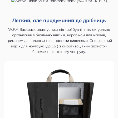
Легкий, але продуманий до дрібниць
W.F.A Backpack адаптується під твої будні. Інтелектуальна
організація з безліччю відсіків, карабіном для ключів,
тримачем для пляшки та сітчастими кишенями. Спеціальний
відсік для ноутбука (до 16") з амортизаційним захистом
береже твою техніку час руху.