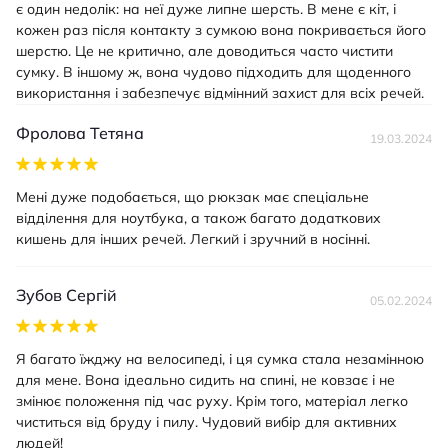
є один недолік: на неї дуже липне шерсть. В мене є кіт, і
кожен раз після контакту з сумкою вона покривається його
шерстю. Це не критично, але доводиться часто чистити
сумку. В іншому ж, вона чудово підходить для щоденного
використання і забезпечує відмінний захист для всіх речей.
Фролова Тетяна
19.03.2024
Мені дуже подобається, що рюкзак має спеціальне
відділення для ноутбука, а також багато додаткових
кишень для інших речей. Легкий і зручний в носінні.
Зубов Сергій
05.02.2024
Я багато їжджу на велосипеді, і ця сумка стала незамінною
для мене. Вона ідеально сидить на спині, не ковзає і не
змінює положення під час руху. Крім того, матеріал легко
чиститься від бруду і пилу. Чудовий вибір для активних
людей!