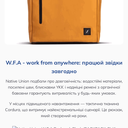
W.F.A - work from anywhere: працюй звідки
завгодно
Native Union подбали про довговічність: водостійкі матеріали,
посилені шви, блискавки YKK і надміцні ремені з органічної
бавовни гарантують витривалість у будь-яких умовах.
У місцях підвищеного навантаження — тактична тканина
Cordura, що витримує найекстремальніші сценарії. Це рюкзак,
який створений на роки.