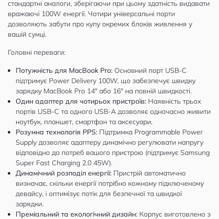
стандартні аналоги, зберігаючи при цьому здатність видавати
вражаючі 100W енергії. Чотири універсальні порти
дозволяють забути про купу окремих блоків живлення у
вашій сумці.
Головні переваги:
Потужність для MacBook Pro:
Основний порт USB-C
підтримує Power Delivery 100W, що забезпечує швидку
зарядку MacBook Pro 14" або 16" на повній швидкості.
Один адаптер для чотирьох пристроїв:
Наявність трьох
портів USB-C та одного USB-A дозволяє одночасно живити
ноутбук, планшет, смартфон та аксесуари.
Розумна технологія PPS:
Підтримка Programmable Power
Supply дозволяє адаптеру динамічно регулювати напругу
відповідно до потреб вашого пристрою (підтримує Samsung
Super Fast Charging 2.0 45W).
Динамічний розподіл енергії:
Пристрій автоматично
визначає, скільки енергії потрібно кожному підключеному
девайсу, і оптимізує потік для безпечної та швидкої
зарядки.
Преміальний та екологічний дизайн:
Корпус виготовлено з