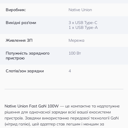
Виробник:
Native Union
Вихідні роз'єми
3 x USB Type-C
1 х USB Type-A
Живлення ЗП
Мережа
Потужність зарядного
100 Вт
пристрою
Слотів/зон зарядки
4
Native Union Fast GaN 100W
— це компактне та надпотужне
рішення для одночасної зарядки всієї вашої екосистеми
пристроїв. Завдяки використанню передової технології GaN
(нітрид галію), цей адаптер став легшим і меншим за