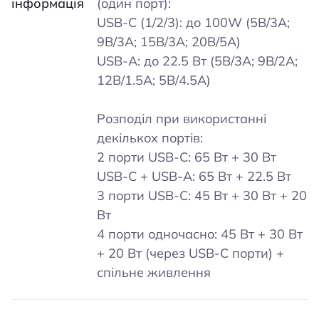
інформація
(один порт):
USB-C (1/2/3): до 100W (5В/3А;
9В/3А; 15В/3А; 20В/5А)
USB-A: до 22.5 Вт (5В/3А; 9В/2А;
12В/1.5А; 5В/4.5А)
Розподіл при використанні
декількох портів:
2 порти USB-C: 65 Вт + 30 Вт
USB-C + USB-A: 65 Вт + 22.5 Вт
3 порти USB-C: 45 Вт + 30 Вт + 20
Вт
4 порти одночасно: 45 Вт + 30 Вт
+ 20 Вт (через USB-C порти) +
спільне живлення