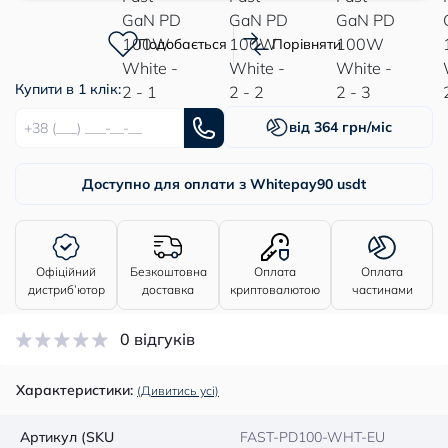
Подобається
Порівняти
Купити в 1 клік:
від 364 грн/міс
Доступно для оплати з Whitepay
90 usdt
Офіційний
Безкоштовна
Оплата
Оплата
дистриб’ютор
доставка
криптовалютою
частинами
0 відгуків
Характеристики:
(Дивитись усі)
Артикул (SKU
FAST-PD100-WHT-EU