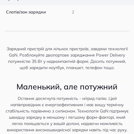
Слотів/зон зарядки
2
Зарядний пристрій для кількох пристроїв, завдяки технології
GaN. Розблокуйте двопортове заряджання Power Delivery
потужністю 35 Вт у надкомпактній формі. Досить потужний,
щоб зарядити ноутбук, планшет, телефон тощо.
Маленький, але потужний
Остання досягнута потужність - нітрид галію. Цей
напівпровідник є енергоефективним і має вищу термічну
стабільність порівняно з силіконом. Технологія GaN підтримує
швидшу зарядку в меншому і легшому форм-факторі, який
легко поміщається у вашій долоні, надаючи можливість
використання високошвидкісної зарядки навіть під час руху.