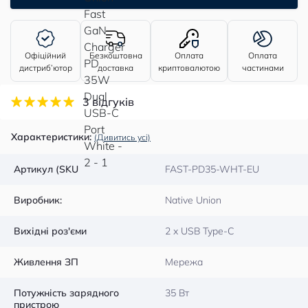
Офіційний
Безкоштовна
Оплата
Оплата
дистриб’ютор
доставка
криптовалютою
частинами
3 відгуків
Характеристики:
(Дивитись усі)
Артикул (SKU
FAST-PD35-WHT-EU
Виробник:
Native Union
Вихідні роз'єми
2 x USB Type-C
Живлення ЗП
Мережа
Потужність зарядного
35 Вт
пристрою