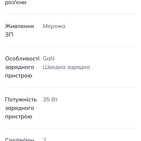
роз'єми
Живлення
Мережа
ЗП
Особливості
GaN
зарядного
Швидка зарядка
пристрою
Потужність
35 Вт
зарядного
пристрою
Слотів/зон
2