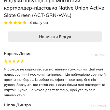
Відгуки покупців про Магнітний
Apple iPhone 12
Apple iPhone 12 Mini
картхолдер-підставка Native Union Active
Slate Green (ACT-GRN-WAL)
3 відгуків
Написати Відгук
Король Денис
15.01.2025
Я раніше не користувався магнітними гаманцями. Цей мені
подарували – і моє життя змінилося. Це неймовірно зручно й
практично: береш із собою телефон – і все потрібне під
рукою. Зрозумів, що гаманець носив тільки для паспорта та
карток. Купив ще чохол для телефону, щоб усе було в
одному стилі.
Шпак Дмитро
14.10.2024