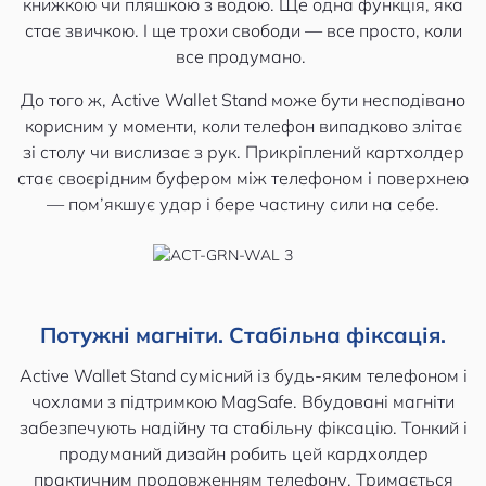
книжкою чи пляшкою з водою. Ще одна функція, яка
стає звичкою. І ще трохи свободи — все просто, коли
все продумано.
До того ж, Active Wallet Stand може бути несподівано
корисним у моменти, коли телефон випадково злітає
зі столу чи вислизає з рук. Прикріплений картхолдер
стає своєрідним буфером між телефоном і поверхнею
— пом’якшує удар і бере частину сили на себе.
Потужні магніти. Стабільна фіксація.
Active Wallet Stand сумісний із будь-яким телефоном і
чохлами з підтримкою MagSafe. Вбудовані магніти
забезпечують надійну та стабільну фіксацію. Тонкий і
продуманий дизайн робить цей кардхолдер
практичним продовженням телефону. Тримається