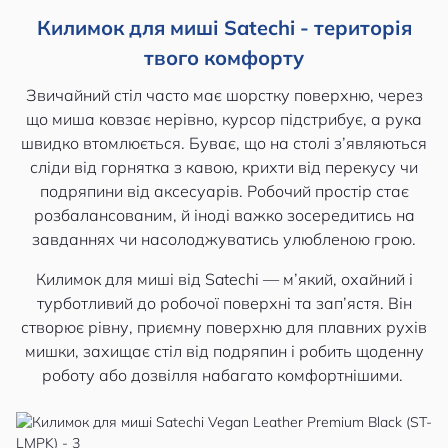
Килимок для миші Satechi - територія
твого комфорту
Звичайний стіл часто має шорстку поверхню, через
що миша ковзає нерівно, курсор підстрибує, а рука
швидко втомлюється. Буває, що на столі з’являються
сліди від горнятка з кавою, крихти від перекусу чи
подряпини від аксесуарів. Робочий простір стає
розбалансованим, й іноді важко зосередитись на
завданнях чи насолоджуватись улюбленою грою.
Килимок для миші від Satechi — м’який, охайний і
турботливий до робочої поверхні та зап’ястя. Він
створює рівну, приємну поверхню для плавних рухів
мишки, захищає стіл від подряпин і робить щоденну
роботу або дозвілля набагато комфортнішими.