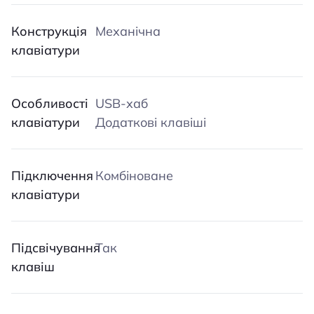
Конструкція
Механічна
клавіатури
Особливості
USB-хаб
клавіатури
Додаткові клавіші
Підключення
Комбіноване
клавіатури
Підсвічування
Так
клавіш