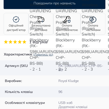
Повідомити про наявність
Офіційний
Безкоштовна
Оплата
Оплата
дистриб’ютор
доставка
криптовалютою
частинами
1 відгуків
Характеристики:
(Дивитись усі)
Артикул (SKU
RK-S98UARUENG-CHP-BS-
BB
Виробник:
Royal Kludge
Кількість клавіш
96
Особливості клавіатури
USB-хаб
Додаткові клавіші