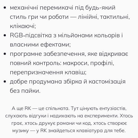
механічні перемикачі під будь-який
стиль гри чи роботи — лінійні, тактильні,
клікаючі;
RGB‑підсвітка з мільйонами кольорів і
власними ефектами;
програмне забезпечення, яке відкриває
повний контроль: макроси, профілі,
перепризначення клавіш;
добре продумана збірка й кастомізація
без пайки.
А ще RK — це спільнота. Тут цінують ентузіастів,
слухають відгуки і надихають на експерименти. Хтось
грає, хтось друкує романи чи код, хтось створює
музику — у RK знайдеться клавіатура для тебе.