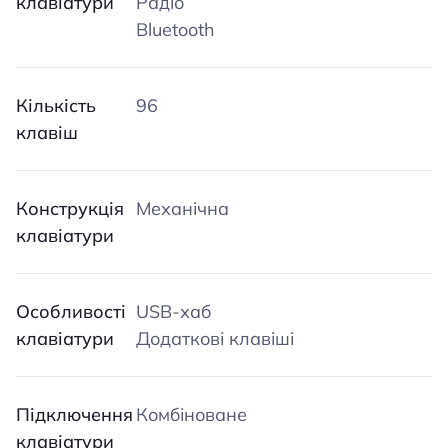
клавіатури
Радіо
Bluetooth
Кількість
96
клавіш
Конструкція
Механічна
клавіатури
Особливості
USB-хаб
клавіатури
Додаткові клавіші
Підключення
Комбіноване
клавіатури