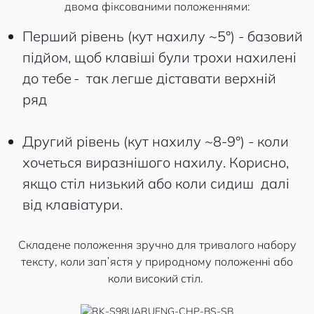
двома фіксованими положеннями:
Перший рівень (кут нахилу ~5°) - базовий
підйом, щоб клавіші були трохи нахилені
до тебе - так легше діставати верхній
ряд
Другий рівень (кут нахилу ~8-9°) - коли
хочеться виразнішого нахилу. Корисно,
якщо стіл низький або коли сидиш далі
від клавіатури.
Складене положення зручно для тривалого набору
тексту, коли запʼястя у природному положенні або
коли високий стіл.