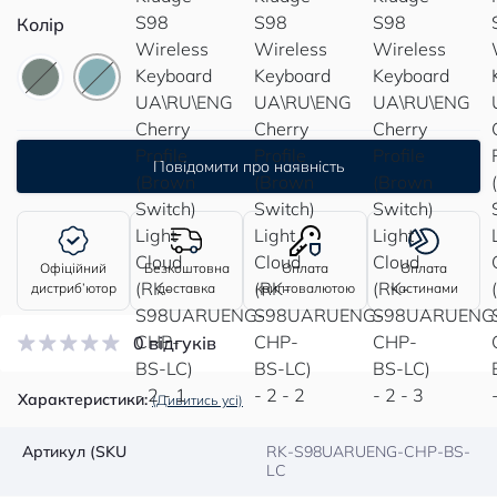
Колір
Повідомити про наявність
Офіційний
Безкоштовна
Оплата
Оплата
дистриб’ютор
доставка
криптовалютою
частинами
0 відгуків
Характеристики:
(Дивитись усі)
Артикул (SKU
RK-S98UARUENG-CHP-BS-
LC