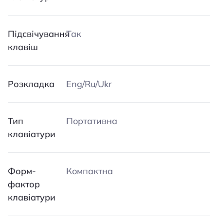
Підсвічування
Так
клавіш
Розкладка
Eng/Ru/Ukr
Тип
Портативна
клавіатури
Форм-
Компактна
фактор
клавіатури