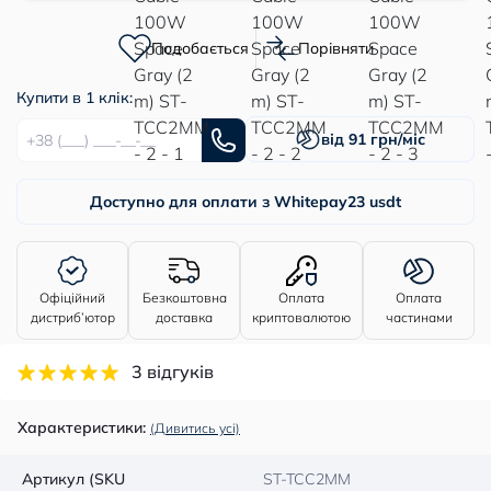
Подобається
Порівняти
Купити в 1 клік:
від 91 грн/міс
Доступно для оплати з Whitepay
23 usdt
Офіційний
Безкоштовна
Оплата
Оплата
дистриб’ютор
доставка
криптовалютою
частинами
3 відгуків
Характеристики:
(Дивитись усі)
Артикул (SKU
ST-TCC2MM