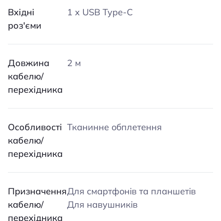
Вхідні
1 x USB Type-C
роз'єми
Довжина
2 м
кабелю/
перехідника
Особливості
Тканинне обплетення
кабелю/
перехідника
Призначення
Для смартфонів та планшетів
кабелю/
Для навушників
перехідника