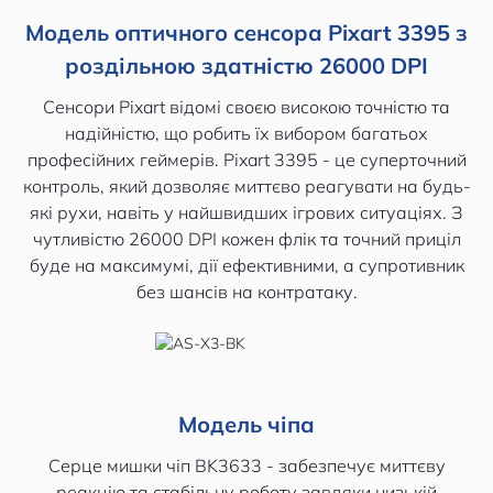
Модель оптичного сенсора Pixart 3395 з
роздільною здатністю 26000 DPI
Сенсори Pixart відомі своєю високою точністю та
надійністю, що робить їх вибором багатьох
професійних геймерів. Pixart 3395 - це суперточний
контроль, який дозволяє миттєво реагувати на будь-
які рухи, навіть у найшвидших ігрових ситуаціях. З
чутливістю 26000 DPI кожен флік та точний приціл
буде на максимумі, дії ефективними, а супротивник
без шансів на контратаку.
Модель чіпа
Серце мишки чіп BK3633 - забезпечує миттєву
реакцію та стабільну роботу завдяки низькій