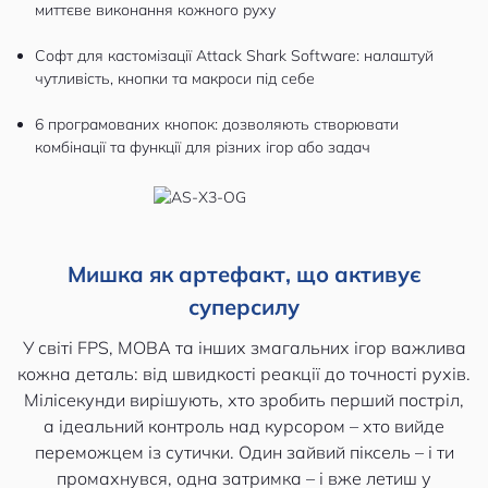
миттєве виконання кожного руху
Софт для кастомізації Attack Shark Software: налаштуй
чутливість, кнопки та макроси під себе
6 програмованих кнопок: дозволяють створювати
комбінації та функції для різних ігор або задач
Мишка як артефакт, що активує
суперсилу
У світі FPS, MOBA та інших змагальних ігор важлива
кожна деталь: від швидкості реакції до точності рухів.
Мілісекунди вирішують, хто зробить перший постріл,
а ідеальний контроль над курсором – хто вийде
переможцем із сутички. Один зайвий піксель – і ти
промахнувся, одна затримка – і вже летиш у