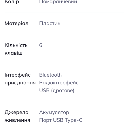
Колір
Помаранчевий
Матеріал
Пластик
Кількість
6
клавіш
Інтерфейс
Bluetooth
приєднання
Радіоінтерфейс
USB (дротове)
Джерело
Акумулятор
живлення
Порт USB Type-C