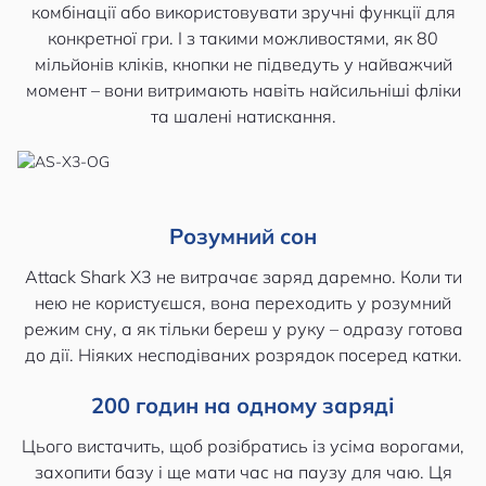
комбінації або використовувати зручні функції для
конкретної гри. І з такими можливостями, як 80
мільйонів кліків, кнопки не підведуть у найважчий
момент – вони витримають навіть найсильніші фліки
та шалені натискання.
Розумний сон
Attack Shark X3 не витрачає заряд даремно. Коли ти
нею не користуєшся, вона переходить у розумний
режим сну, а як тільки береш у руку – одразу готова
до дії. Ніяких несподіваних розрядок посеред катки.
200 годин на одному заряді
Цього вистачить, щоб розібратись із усіма ворогами,
захопити базу і ще мати час на паузу для чаю. Ця