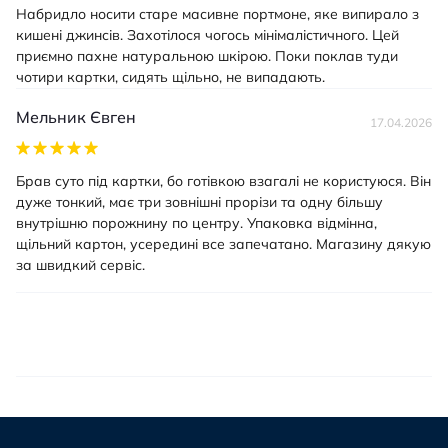
Набридло носити старе масивне портмоне, яке випирало з
кишені джинсів. Захотілося чогось мінімалістичного. Цей
приємно пахне натуральною шкірою. Поки поклав туди
чотири картки, сидять щільно, не випадають.
Мельник Євген
17.04.2026
Брав суто під картки, бо готівкою взагалі не користуюся. Він
дуже тонкий, має три зовнішні прорізи та одну більшу
внутрішню порожнину по центру. Упаковка відмінна,
щільний картон, усередині все запечатано. Магазину дякую
за швидкий сервіс.