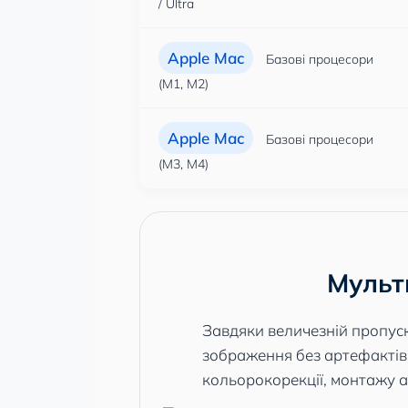
/ Ultra
Apple Mac
Базові процесори
(M1, M2)
Apple Mac
Базові процесори
(M3, M4)
Мульт
Завдяки величезній пропускн
зображення без артефактів н
кольорокорекції, монтажу 