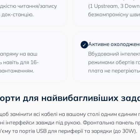
идкістю читання/запису
(1 Upstream, 3 Down
 док-станцію.
безкомпромісну шви
Активне охолоджен
✓
напряму на ваш
Вбудований інтелект
 навіть для 16-
режимами обертів г
авантаженням.
плата не перегріютьс
орти для найвибагливіших зад
об замінити всі кабелі на вашому столі одним єдиним 
сні інтерфейси завжди під рукою. Фронтальна панель 
з'єму та портів USB для периферії та зарядки (до 30W).