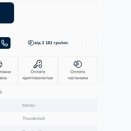
від 2 182 грн/міс
товна
Оплата
Оплата
авка
криптовалютою
частинами
і)
Метал
Thunderbolt