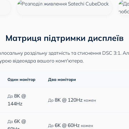
Матриця підтримки дисплеїв
лосальну роздільну здатність та стиснення DSC 3:1. Ал
турою відеоядра вашого комп'ютера.
Один монітор
Два монітори
8K @
До
8K @ 120Hz
До
кожен
144Hz
6K @
До
6K @ 60Hz
До
кожен
60Hz