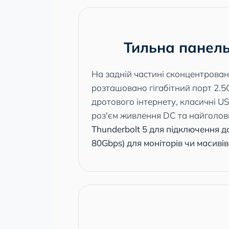
Тильна панел
На задній частині сконцентрована
розташовано гігабітний порт 2.5G
дротового інтернету, класичні U
роз'єм живлення DC та найголо
Thunderbolt 5 для підключення до
80Gbps) для моніторів чи масивів