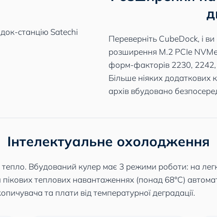
д
Переверніть CubeDock, і ви
розширення M.2 PCIe NVMe.
форм-факторів 2230, 2242, 
Більше ніяких додаткових 
архів вбудовано безпосеред
Інтелектуальне охолодження
 тепло. Вбудований кулер має 3 режими роботи: на лег
ри пікових теплових навантаженнях (понад 68°C) автома
опичувача та плати від температурної деградації.