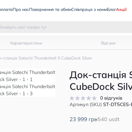
оплата
Про нас
Повернення та обмін
Співпраця з нами
Блог
Акції
Характеристики
Відгуки
-станція Satechi Thunderbolt 5 CubeDock Silver
Док-станція S
CubeDock Silv
0 відгуків
Артикул (SKU)
ST-DT5CES-
23 999 грн
540 usdt