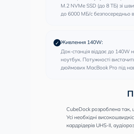
M.2 NVMe SSD (до 8 ТБ) зі шв
до 6000 МБ/с безпосередньо в
Живлення 140W:
✓
Док-станція віддає до 140W 
ноутбук. Потужності вистачить
дюймових MacBook Pro під н
П
CubeDock розроблена так, щ
Усі необхідні високошвидкі
кардрідерів UHS-II, аудіоро