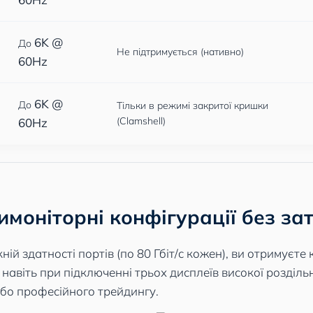
6K @
До
Не підтримується (нативно)
60Hz
6K @
До
Тільки в режимі закритої кришки
(Clamshell)
60Hz
имоніторні конфігурації без за
ій здатності портів (по 80 Гбіт/с кожен), ви отримуєте
авіть при підключенні трьох дисплеїв високої роздільн
або професійного трейдингу.