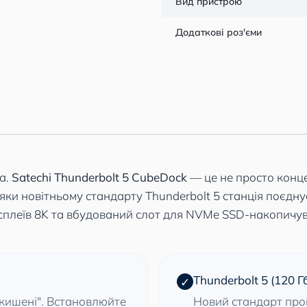
Вид пристрою
Додаткові роз'єми
а.
Satechi Thunderbolt 5 CubeDock
— це не просто конце
яки новітньому стандарту Thunderbolt 5 станція поєдн
дисплеїв 8K та вбудований слот для NVMe SSD-накопичу
Thunderbolt 5 (120 Гб
✓
"кишені". Встановлюйте
Новий стандарт проп