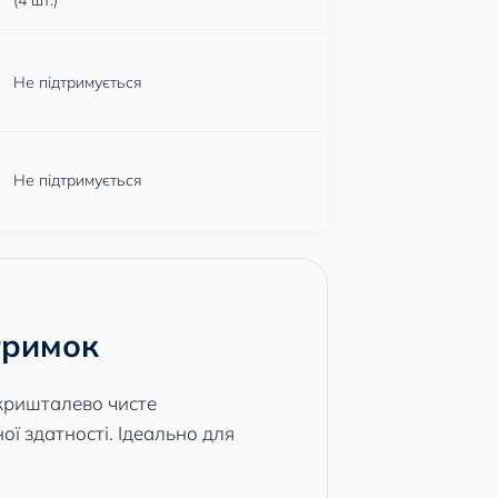
(4 шт.)
Не підтримується
Не підтримується
тримок
 кришталево чисте
ої здатності. Ідеально для