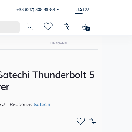
RU
+38 (067) 808 89-89
UA
0
Питання
atechi Thunderbolt 5
er
EU
Виробник:
Satechi