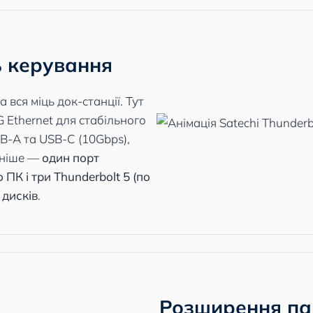
ь керування
 вся міць док-станції. Тут
 Ethernet для стабільного
SB-A та USB-C (10Gbps),
вніше —
один порт
 ПК і три Thunderbolt 5 (по
 дисків
.
Розширення пам