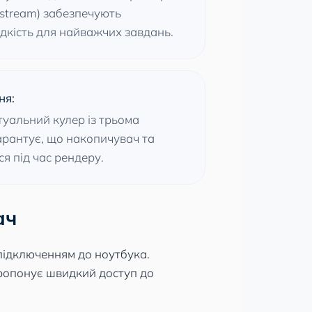
stream) забезпечують
дкість для найважчих завдань.
ня:
уальний кулер із трьома
арантує, що накопичувач та
я під час рендеру.
ач
підключенням до ноутбука.
пропонує швидкий доступ до