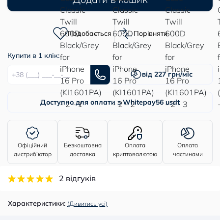
Подобається
Порівняти
Купити в 1 клік:
від 227 грн/міс
Доступно для оплати з Whitepay
56 usdt
Офіційний
Безкоштовна
Оплата
Оплата
дистриб’ютор
доставка
криптовалютою
частинами
2 відгуків
Характеристики:
(Дивитись усі)