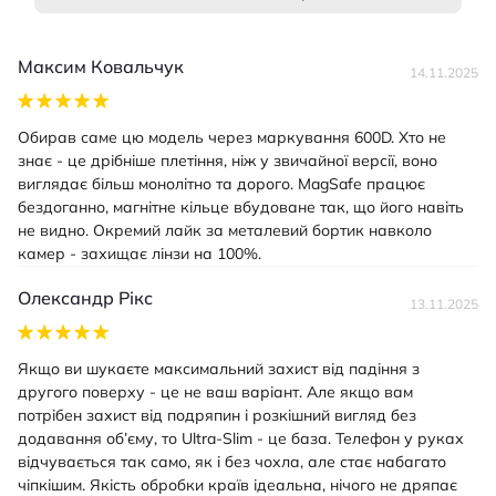
Максим Ковальчук
14.11.2025
Обирав саме цю модель через маркування 600D. Хто не
знає - це дрібніше плетіння, ніж у звичайної версії, воно
виглядає більш монолітно та дорого. MagSafe працює
бездоганно, магнітне кільце вбудоване так, що його навіть
не видно. Окремий лайк за металевий бортик навколо
камер - захищає лінзи на 100%.
Олександр Рікс
13.11.2025
Якщо ви шукаєте максимальний захист від падіння з
другого поверху - це не ваш варіант. Але якщо вам
потрібен захист від подряпин і розкішний вигляд без
додавання об’єму, то Ultra-Slim - це база. Телефон у руках
відчувається так само, як і без чохла, але стає набагато
чіпкішим. Якість обробки країв ідеальна, нічого не дряпає