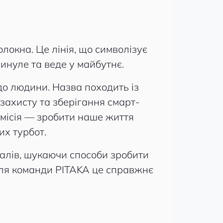
олокна. Це лінія, що символізує
инуле та веде у майбутнє.
до людини. Назва походить із
захисту та зберігання смарт-
о місія — зробити наше життя
их турбот.
алів, шукаючи способи зробити
для команди PITAKA це справжнє