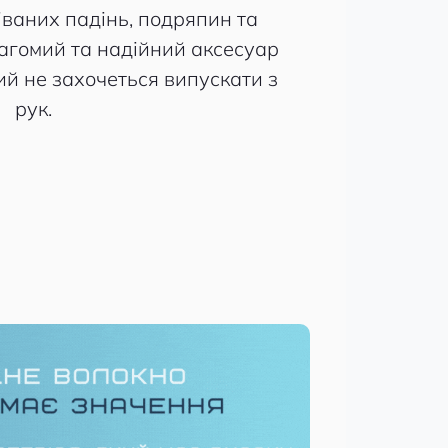
іваних падінь, подряпин та
вагомий та надійний аксесуар
кий не захочеться випускати з
рук.