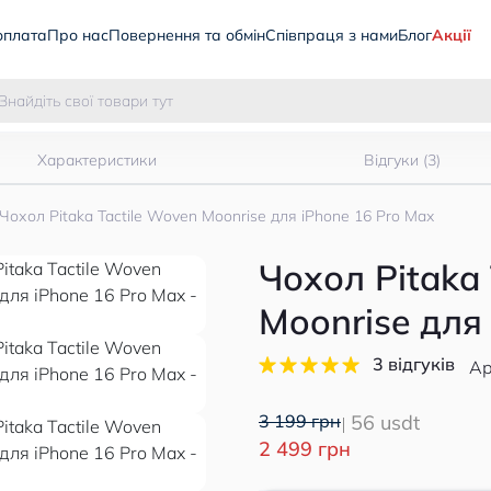
оплата
Про нас
Повернення та обмін
Співпраця з нами
Блог
Акції
Характеристики
Відгуки (3)
Чохол Pitaka Tactile Woven Moonrise для iPhone 16 Pro Max
Чохол Pitaka 
Moonrise для
3 відгуків
Ар
3 199 грн
56 usdt
2 499 грн