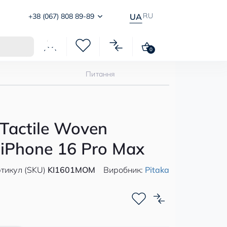
RU
+38 (067) 808 89-89
UA
0
Питання
Tactile Woven
 iPhone 16 Pro Max
тикул (SKU)
KI1601MOM
Виробник:
Pitaka