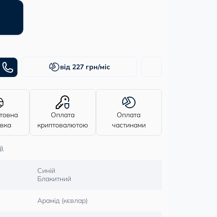
від 227 грн/міс
товна
Оплата
Оплата
авка
криптовалютою
частинами
і)
Синій
Блакитний
Арамід (кєвлар)