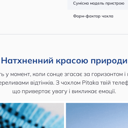
Сумісна модель пристрою
Форм-фактор чохла
Натхненний красою природи
ь у момент, коли сонце згасає за горизонтом і
еливами відтінків. З чохлом Pitaka твій теле
що привертає увагу і викликає емоції.