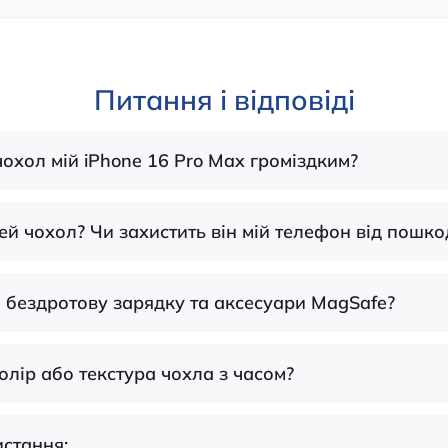
Питання і відповіді
чохол мій iPhone 16 Pro Max громіздким?
цей чохол? Чи захистить він мій телефон від пошк
л бездротову зарядку та аксесуари MagSafe?
олір або текстура чохла з часом?
истання: