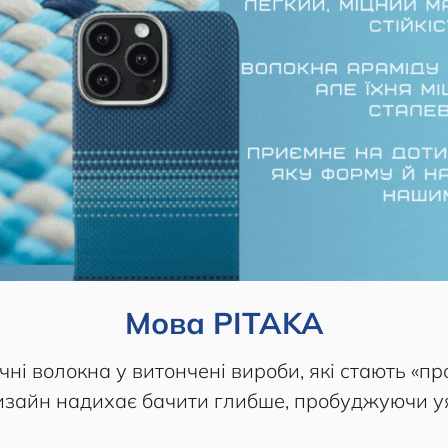
Мова PITAKA
ні волокна у витончені вироби, які стають «пр
изайн надихає бачити глибше, пробуджуючи уя