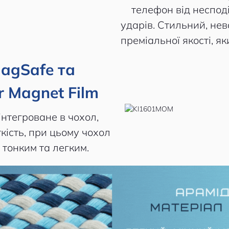
телефон від неспод
ударів. Стильний, не
преміальної якості, я
MagSafe та
 Magnet Film
інтегроване в чохол,
ткість, при цьому чохол
тонким та легким.