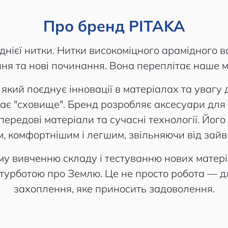
Про бренд PITAKA
днієї нитки. Нитки високоміцного арамідного в
ня та нові починання. Вона переплітає наше м
кий поєднує інновації в матеріалах та увагу 
чає "сховище". Бренд розробляє аксесуари для 
ередові матеріали та сучасні технології. Йог
, комфортнішим і легшим, звільняючи від зайв
му вивченню складу і тестуванню нових матері
з турботою про Землю. Це не просто робота — 
захоплення, яке приносить задоволення.