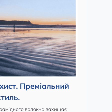
хист. Преміальний
стиль.
арамідного волокна захищає