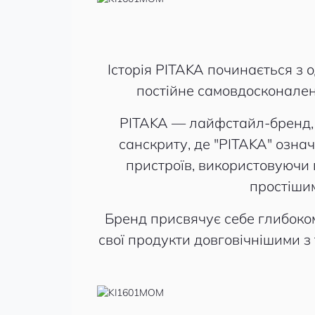
Історія PITAKA починається з о
постійне самовдосконален
PITAKA — лайфстайл-бренд, я
санскриту, де "PITAKA" озна
пристроїв, використовуючи п
простішим
Бренд присвячує себе глибоко
свої продукти довговічнішими 