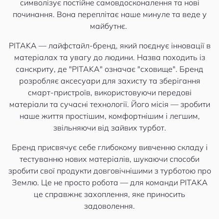
символізує постійне самовдосконалення та нові
починання. Вона переплітає наше минуле та веде у
майбутнє.
PITAKA — лайфстайл-бренд, який поєднує інновації в
матеріалах та увагу до людини. Назва походить із
санскриту, де "PITAKA" означає "сховище". Бренд
розробляє аксесуари для захисту та зберігання
смарт-пристроїв, використовуючи передові
матеріали та сучасні технології. Його місія — зробити
наше життя простішим, комфортнішим і легшим,
звільняючи від зайвих турбот.
Бренд присвячує себе глибокому вивченню складу і
тестуванню нових матеріалів, шукаючи способи
зробити свої продукти довговічнішими з турботою про
Землю. Це не просто робота — для команди PITAKA
це справжнє захоплення, яке приносить
задоволення.