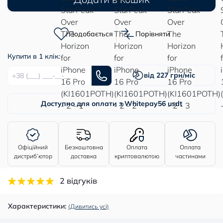
Подобається
Порівняти
Купити в 1 клік:
від 227 грн/міс
Доступно для оплати з Whitepay
56 usdt
Офіційний
Безкоштовна
Оплата
Оплата
дистриб’ютор
доставка
криптовалютою
частинами
2 відгуків
Характеристики:
(Дивитись усі)