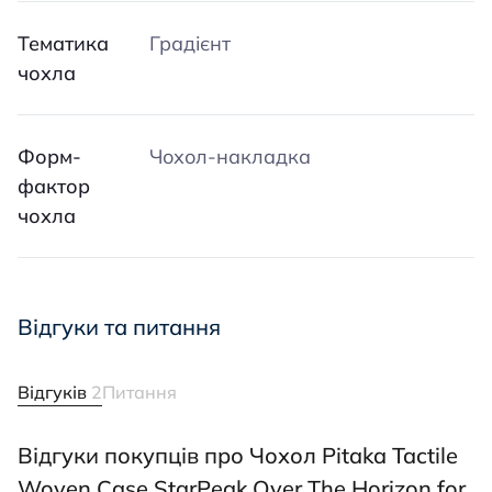
Тематика
Градієнт
чохла
Форм-
Чохол-накладка
фактор
чохла
Відгуки та питання
Відгуків
2
Питання
Відгуки покупців про Чохол Pitaka Tactile
Woven Case StarPeak Over The Horizon for