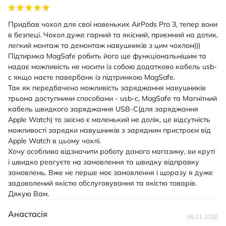
Придбав чохол для свої новеньких AirPods Pro 3, тепер вони
в безпеці. Чохол дуже гарний та якісний, приємний на дотик,
легкий монтаж та демонтаж навушників з цим чохлом)))
Підтирмка MagSafe робить його ще функціональнішим та
надає можливість не носити із собою додатково кабель usb-
c якщо маєте павербанк із підтримкою MagSafe.
Так як передбачено можливість заряджання навушників
трьома доступними способами - usb-c, MagSafe та Магнітний
кабель швидкого заряджання USB-C(для заряджання
Apple Watch) то звісно є маленький не долік, це відсутність
можливості зарядки навушників з зарядним пристроєм від
Apple Watch в цьому чохлі.
Хочу особливо відзначити роботу даного магазину, ви круті
і швидко реагуєте на замовлення та швидку відправку
замовлень. Вже не перше моє замовлення і щоразу я дуже
задоволений якістю обслуговування та якістю товарів.
Дякую Вам.
Анастасія
06.01.2026