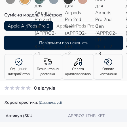
Сумісна модель пристрою
Apple AirPods Pro 2
Apple AirPods Pro 3
Повідомити про наявність
Офіційний
Безкоштовна
Оплата
Оплата
дистриб’ютор
доставка
криптовалютою
частинами
0 відгуків
Характеристики:
(Дивитись усі)
Артикул (SKU
APPRO2-LTHR-KFT