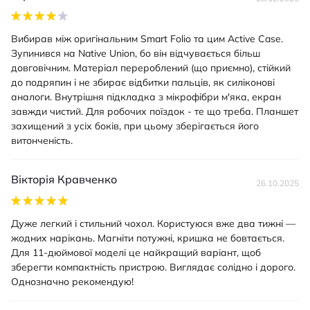
Вибирав між оригінальним Smart Folio та цим Active Case.
Зупинився на Native Union, бо він відчувається більш
довговічним. Матеріал перероблений (що приємно), стійкий
до подряпин і не збирає відбитки пальців, як силіконові
аналоги. Внутрішня підкладка з мікрофібри м'яка, екран
завжди чистий. Для робочих поїздок - те що треба. Планшет
захищений з усіх боків, при цьому зберігається його
витонченість.
Вікторія Кравченко
26.10.2025
Дуже легкий і стильний чохол. Користуюся вже два тижні —
жодних нарікань. Магніти потужні, кришка не бовтається.
Для 11-дюймової моделі це найкращий варіант, щоб
зберегти компактність пристрою. Виглядає солідно і дорого.
Однозначно рекомендую!