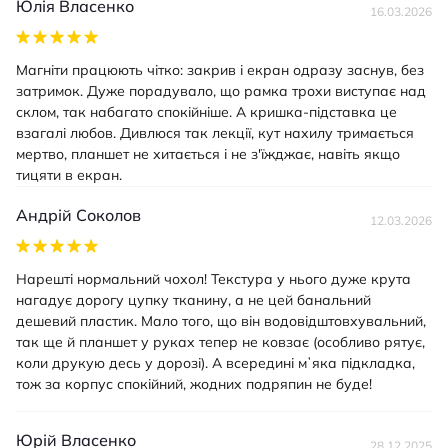
Юлія Власенко
16.03.2026
Магніти працюють чітко: закрив і екран одразу заснув, без
затримок. Дуже порадувало, що рамка трохи виступає над
склом, так набагато спокійніше. А кришка-підставка це
взагалі любов. Дивлюся так лекції, кут нахилу тримається
мертво, планшет не хитається і не з'їжджає, навіть якщо
тицяти в екран.
Андрій Соколов
12.03.2026
Нарешті нормальний чохол! Текстура у нього дуже крута
нагадує дорогу цупку тканину, а не цей банальний
дешевий пластик. Мало того, що він водовідштовхувальний,
так ще й планшет у руках тепер не ковзає (особливо рятує,
коли друкую десь у дорозі). А всередині мʼяка підкладка,
тож за корпус спокійний, жодних подряпин не буде!
Юрій Власенко
28.12.2025