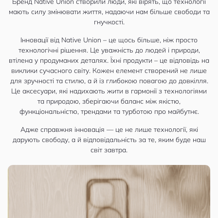
Бренд Native Union створили люди, які вірять, що технології
мають силу змінювати життя, надаючи нам більше свободи та
гнучкості.
Інновації від Native Union – це щось більше, ніж просто
технологічні рішення. Це уважність до людей і природи,
втілена у продуманих деталях. Їхні продукти – це відповідь на
виклики сучасного світу. Кожен елемент створений не лише
для зручності та стилю, а й із глибокою повагою до довкілля.
Це аксесуари, які надихають жити в гармонії з технологіями
та природою, зберігаючи баланс між якістю,
функціональністю, трендами та турботою про майбутнє.
Адже справжня інновація — це не лише технології, які
дарують свободу, а й відповідальність за те, яким буде наш
світ завтра.