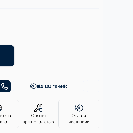
від 182 грн/міс
товна
Оплата
Оплата
авка
криптовалютою
частинами