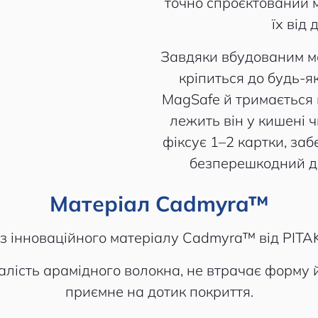
точно спроєктований 
їх від 
Завдяки вбудованим ма
кріпиться до будь-я
MagSafe й тримається 
лежить він у кишені ч
фіксує 1–2 картки, за
безперешкодний до
Матеріал Cadmyra™
 інноваційного матеріалу Cadmyra™ від PITAK
лість арамідного волокна, не втрачає форму й к
приємне на дотик покриття.