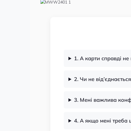
1. А карти справді н
2. Чи не від’єднаєтьс
3. Мені важлива конф
4. А якщо мені треба 