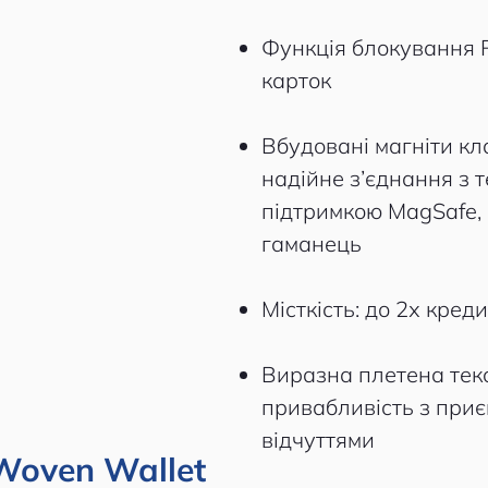
Функція блокування 
карток
Вбудовані магніти к
надійне з’єднання з 
підтримкою MagSafe, 
гаманець
Місткість: до 2х кред
Виразна плетена тек
привабливість з при
відчуттями
Woven Wallet