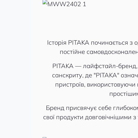
Історія PITAKA починається з о
постійне самовдосконален
PITAKA — лайфстайл-бренд, я
санскриту, де "PITAKA" озна
пристроїв, використовуючи п
простішим
Бренд присвячує себе глибоко
свої продукти довговічнішими 