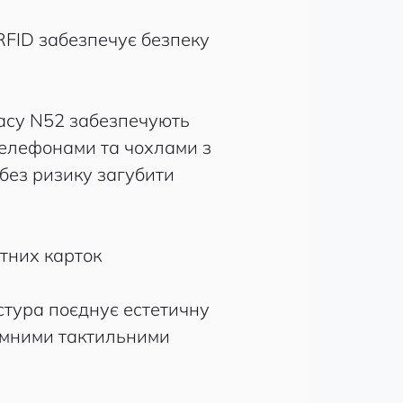
RFID забезпечує безпеку
ласу N52 забезпечують
телефонами та чохлами з
без ризику загубити
итних карток
стура поєднує естетичну
ємними тактильними