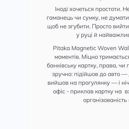
Іноді хочеться простоти. Н
гаманець чи сумку, не думати
щоб не згубити. Просто вийт
у руці й найважли
Pitaka Magnetic Woven Wal
моментів. Міцно тримається
банківську картку, права, чи 
зручно: підійшов до авто —
вийшов на прогулянку — і ніч
офіс - приклав картку на в
організованість в