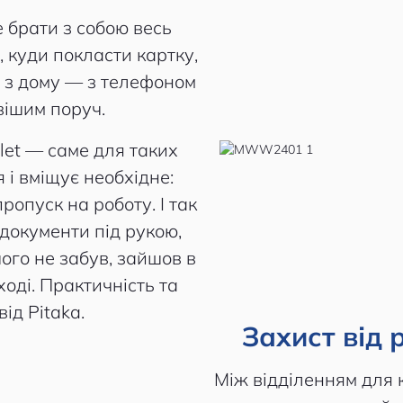
е брати з собою весь
, куди покласти картку,
и з дому — з телефоном
вішим поруч.
let — саме для таких
 і вміщує необхідне:
пропуск на роботу. І так
 документи під рукою,
ого не забув, зайшов в
ході. Практичність та
ід Pitaka.
Захист від
Між відділенням для 