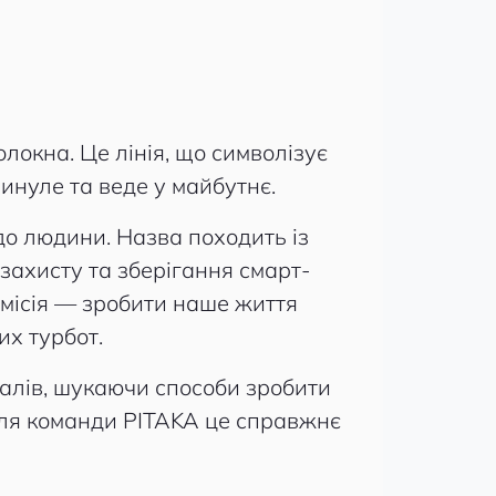
олокна. Це лінія, що символізує
инуле та веде у майбутнє.
до людини. Назва походить із
захисту та зберігання смарт-
о місія — зробити наше життя
их турбот.
алів, шукаючи способи зробити
для команди PITAKA це справжнє