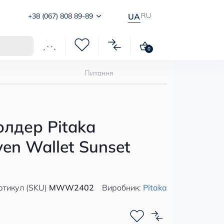
RU
+38 (067) 808 89-89
UA
0
Питання
лдер Pitaka
en Wallet Sunset
ртикул (SKU)
MWW2402
Виробник:
Pitaka