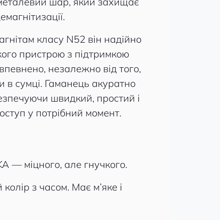
металевий шар, який захищає
демагнітизації.
гнітам класу N52 він надійно
кого пристрою з підтримкою
впевнено, незалежно від того,
и в сумці. Гаманець акуратно
безпечуючи швидкий, простий і
ступ у потрібний момент.
A — міцного, але гнучкого.
олір з часом. Має м’яке і