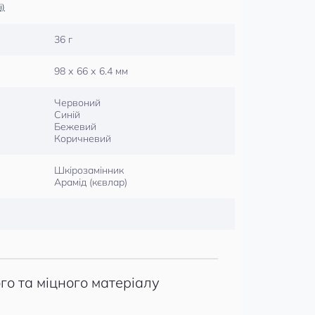
і)
36 г
98 х 66 х 6.4 мм
Червоний
Синій
Бежевий
Коричневий
Шкірозамінник
Арамід (кєвлар)
го та міцного матеріалу