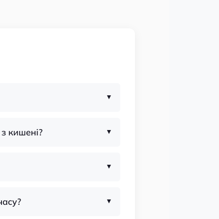
 з кишені?
часу?