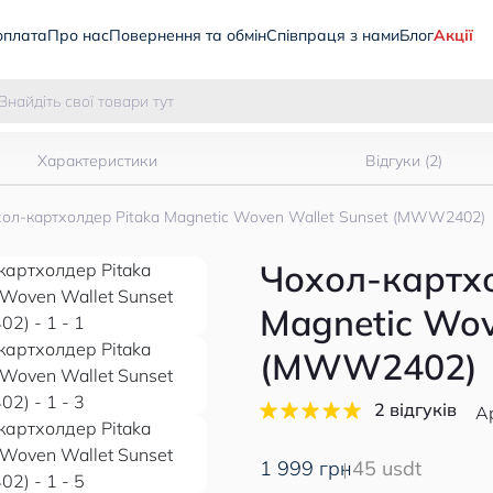
оплата
Про нас
Повернення та обмін
Співпраця з нами
Блог
Акції
Характеристики
Відгуки (2)
ол-картхолдер Pitaka Magnetic Woven Wallet Sunset (MWW2402)
Чохол-картхо
Magnetic Wov
(MWW2402)
2 відгуків
А
1 999 грн
45 usdt