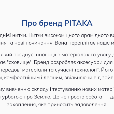
Про бренд PITAKA
днієї нитки. Нитки високоміцного арамідного в
ня та нові починання. Вона переплітає наше м
кий поєднує інновації в матеріалах та увагу 
чає "сховище". Бренд розробляє аксесуари для 
ередові матеріали та сучасні технології. Йог
, комфортнішим і легшим, звільняючи від зайв
му вивченню складу і тестуванню нових матері
з турботою про Землю. Це не просто робота — 
захоплення, яке приносить задоволення.