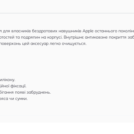
ол для власників бездротових навушників Apple останнього поколінн
тостей та подряпин на корпусі. Внутрішнє антиковзне покриття за
поверхонь цей аксесуар легко очищується.
илікону.
ної фіксації.
ігання появі забруднень.
ояса чи сумки.