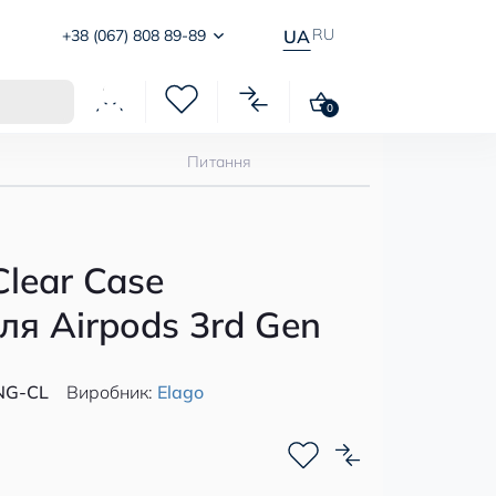
RU
+38 (067) 808 89-89
UA
0
Питання
Clear Case
ля Airpods 3rd Gen
NG-CL
Виробник:
Elago