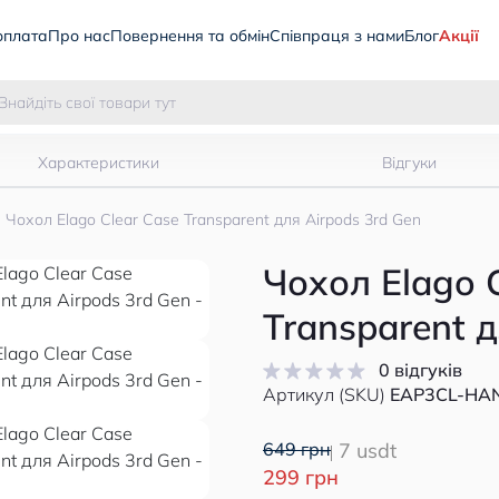
оплата
Про нас
Повернення та обмін
Співпраця з нами
Блог
Акції
Характеристики
Відгуки
Чохол Elago Clear Case Transparent для Airpods 3rd Gen
Чохол Elago 
Transparent д
0 відгуків
Артикул (SKU)
EAP3CL-HA
649 грн
7 usdt
299 грн