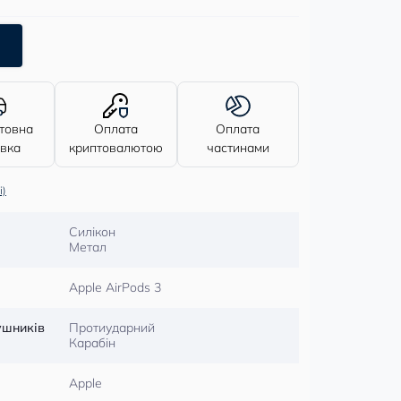
товна
Оплата
Оплата
авка
криптовалютою
частинами
і)
Силікон
Метал
Apple AirPods 3
ушників
Протиударний
Карабін
Apple