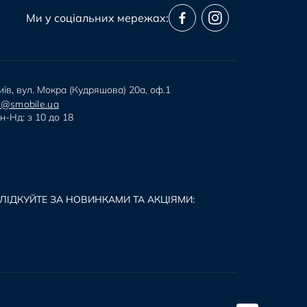
Ми у соціальних мережах:
иїв, вул. Мокра (Кудряшова) 20а, оф.1
i@smobile.ua
н-Нд: з 10 до 18
ЛІДКУЙТЕ ЗА НОВИНКАМИ ТА АКЦІЯМИ: