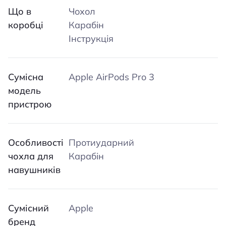
Що в
Чохол
коробці
Карабін
Інструкція
Сумісна
Apple AirPods Pro 3
модель
пристрою
Особливості
Протиударний
чохла для
Карабін
навушників
Сумісний
Apple
бренд