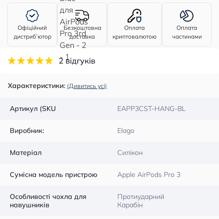
Офіційний
Безкоштовна
Оплата
Оплата
дистриб’ютор
доставка
криптовалютою
частинами
2 відгуків
Характеристики:
(Дивитись усі)
Артикул (SKU
EAPP3CST-HANG-BL
Виробник:
Elago
Матеріал
Силікон
Сумісна модель пристрою
Apple AirPods Pro 3
Особливості чохла для
Протиударний
навушників
Карабін