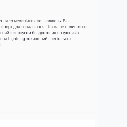
нення та механічних пошкоджень. Він
упі порт для заряджання. Чохол не впливає на
місний з корпусом бездротових навушників
жання Lightning захищений спеціальною
.