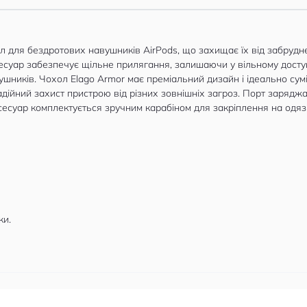
ол для бездротових навушників AirPods, що захищає їх від забруд
ксесуар забезпечує щільне прилягання, залишаючи у вільному дост
вушників. Чохол Elago Armor має преміальний дизайн і ідеально су
 надійний захист пристрою від різних зовнішніх загроз. Порт заряд
сесуар комплектується зручним карабіном для закріплення на одязі
ки.