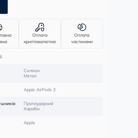
товна
Оплата
Оплата
авка
криптовалютою
частинами
і)
Силікон
Метал
Apple AirPods 3
ушників
Протиударний
Карабін
Apple