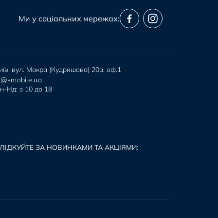
Ми у соціальних мережах:
иїв, вул. Мокра (Кудряшова) 20а, оф.1
i@smobile.ua
н-Нд: з 10 до 18
ЛІДКУЙТЕ ЗА НОВИНКАМИ ТА АКЦІЯМИ: