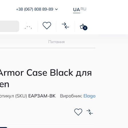
RU
+38 (067) 808 89-89
UA
0
Питання
Armor Case Black для
Gen
ртикул (SKU)
EAP3AM-BK
Виробник:
Elago