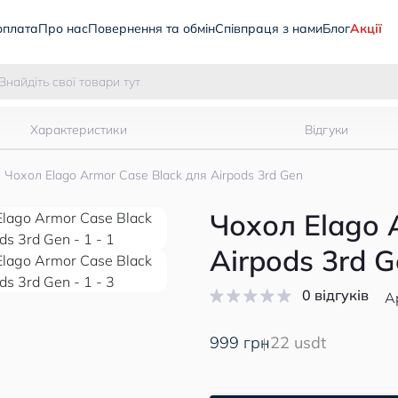
оплата
Про нас
Повернення та обмін
Співпраця з нами
Блог
Акції
Характеристики
Відгуки
Чохол Elago Armor Case Black для Airpods 3rd Gen
Чохол Elago 
Airpods 3rd 
0 відгуків
А
999 грн
22 usdt