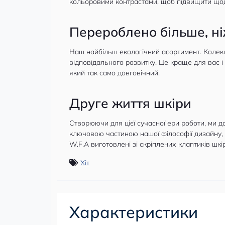
кольоровими контрастами, щоб підвищити щод
Перероблено більше, ні
Наш найбільш екологічний асортимент. Колекц
відповідального розвитку. Це краще для вас і 
який так само довговічний.
Друге життя шкіри
Створюючи для цієї сучасної ери роботи, ми 
ключовою частиною нашої філософії дизайну, п
W.F.A виготовлені зі скріплених клаптиків шкі
Хіт
Характеристики