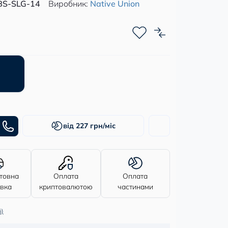
BS-SLG-14
Виробник:
Native Union
від 227 грн/міс
товна
Оплата
Оплата
авка
криптовалютою
частинами
і)