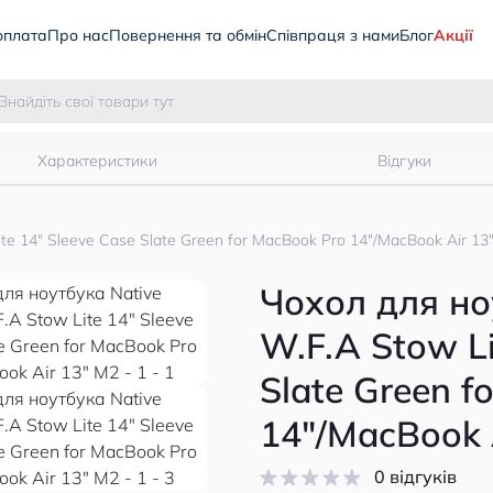
оплата
Про нас
Повернення та обмін
Співпраця з нами
Блог
Акції
Характеристики
Відгуки
te 14" Sleeve Case Slate Green for MacBook Pro 14"/MacBook Air 13
Чохол для но
W.F.A Stow Li
Slate Green f
14"/MacBook 
0 відгуків