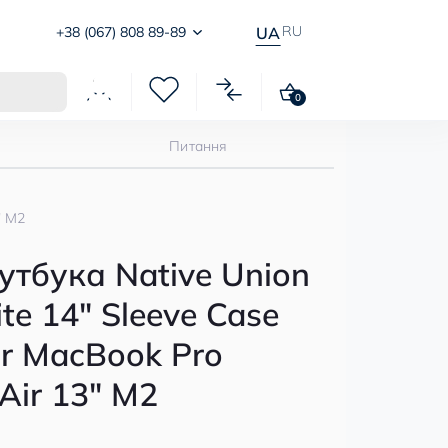
RU
+38 (067) 808 89-89
UA
0
Питання
" M2
утбука Native Union
te 14" Sleeve Case
or MacBook Pro
Air 13" M2