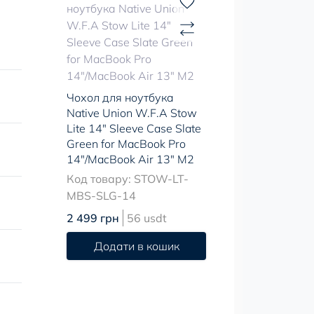
Чохол для ноутбука
Native Union W.F.A Stow
Lite 14" Sleeve Case Slate
Green for MacBook Pro
14"/MacBook Air 13" M2
Код товару: STOW-LT-
MBS-SLG-14
2 499 грн
56 usdt
Додати в кошик