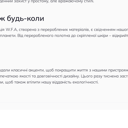
енний захист у простому, але вражаючому стилі.
ж будь-коли
ія W.F.A, створена з перероблених матеріалів, є свідченням нашог
планети. Від переробленого полотна до скріпленої шкіри – відкрийт
додали класичні акценти, щоб покращити життя з нашими пристроя
ечаткою якості та довговічності дизайну. Цього разу тиснена заст
ри, щоб також втілити нашу відданість екологічності.