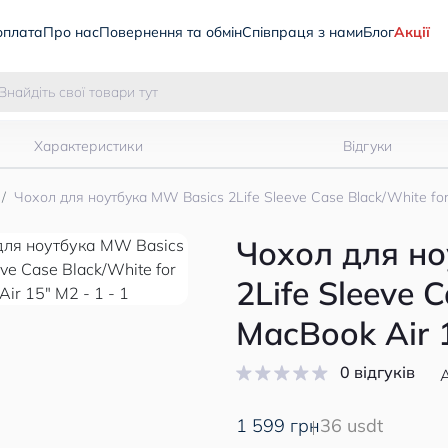
оплата
Про нас
Повернення та обмін
Співпраця з нами
Блог
Акції
Характеристики
Відгуки
Чохол для ноутбука MW Basics 2Life Sleeve Case Black/White fo
Чохол для н
2Life Sleeve 
MacBook Air 
0 відгуків
1 599 грн
36 usdt