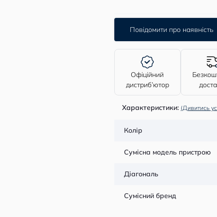
Повідомити про наявність
Офіційний
Безкош
дистриб’ютор
дост
Характеристики:
(Дивитись ус
Колір
Сумісна модель пристрою
Діагональ
Сумісний бренд