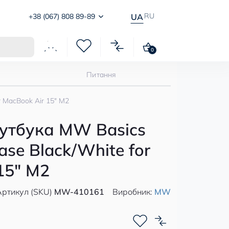
RU
+38 (067) 808 89-89
UA
0
Питання
r MacBook Air 15" M2
оутбука MW Basics
Case Black/White for
15" M2
Артикул (SKU)
MW-410161
Виробник:
MW