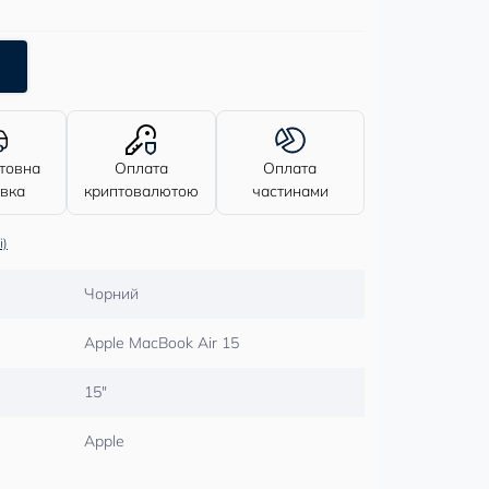
товна
Оплата
Оплата
авка
криптовалютою
частинами
і)
Чорний
Apple MacBook Air 15
15″
Apple