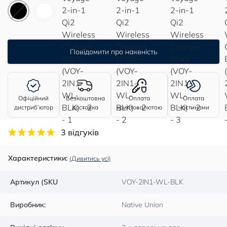
Повідомити про наявність
Офіційний
Безкоштовна
Оплата
Оплата
дистриб’ютор
доставка
криптовалютою
частинами
3 відгуків
Характеристики:
(Дивитись усі)
Артикул (SKU
VOY-2IN1-WL-BLK
Виробник:
Native Union