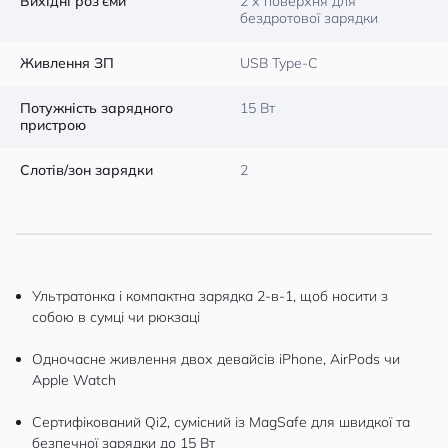
Вихідні роз'єми
2 х поверхня для
бездротової зарядки
Живлення ЗП
USB Type-C
Потужність зарядного
15 Вт
пристрою
Слотів/зон зарядки
2
Ультратонка і компактна зарядка 2-в-1, щоб носити з
собою в сумці чи рюкзаці
Одночасне живлення двох девайсів iPhone, AirPods чи
Apple Watch
Сертифікований Qi2, сумісний із MagSafe для швидкої та
безпечної зарядки до 15 Вт