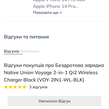
Apple iPhone 14 Pro
Apple iPhone 14 Plus
Показати ще
Apple iPhone 14
Apple iPhone 13 Pro Max
Apple iPhone 13 Pro
Відгуки та питання
Apple iPhone 13
Apple iPhone 13 Mini
Відгуків
3
Питання
Apple iPhone 12 Pro Max
Apple iPhone 12 Pro
Відгуки покупців про Бездротова зарядка
Apple iPhone 12
Apple iPhone 12 Mini
Native Union Voyage 2-in-1 Qi2 Wireless
Apple Watch 38 мм
Charger Black (VOY-2IN1-WL-BLK)
Apple Watch 40 мм
3 відгуків
Apple Watch 41 мм
Apple Watch 42 мм
Написати Відгук
Apple Watch 44 мм