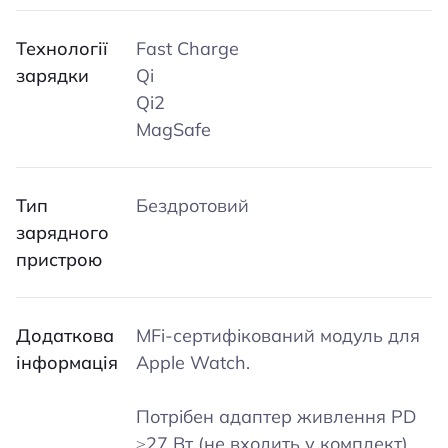
Технології
Fast Charge
зарядки
Qi
Qi2
MagSafe
Тип
Бездротовий
зарядного
пристрою
Додаткова
MFi-сертифікований модуль для
інформація
Apple Watch.
Потрібен адаптер живлення PD
≥27 Вт (не входить у комплект).