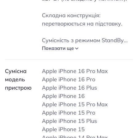
Складна конструкція:
перетворюється на підставку.
Сумісність з режимом StandBy
(iPhone) та Nightstand Mode
Показати ще
(Apple Watch).
Сумісна
Apple iPhone 16 Pro Max
Заряджає AirPods Pro / AirPods з
модель
Apple iPhone 16 Pro
бездротовим зарядним
пристрою
Apple iPhone 16 Plus
футляром.
Apple iPhone 16
Apple iPhone 15 Pro Max
Зарядка Apple Watch до 80% —
Apple iPhone 15 Pro
приблизно за 45 хвилин.
Apple iPhone 15 Plus
Apple iPhone 15
Apple iPhone 14 Pro Max