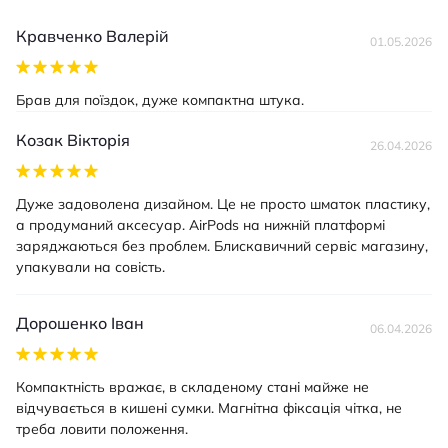
Apple Watch 45 мм
Apple Watch 46 мм
Кравченко Валерій
01.05.2026
Apple Watch 49 мм
Брав для поїздок, дуже компактна штука.
Козак Вікторія
26.04.2026
Дуже задоволена дизайном. Це не просто шматок пластику,
а продуманий аксесуар. AirPods на нижній платформі
заряджаються без проблем. Блискавичний сервіс магазину,
упакували на совість.
Дорошенко Іван
06.04.2026
Компактність вражає, в складеному стані майже не
відчувається в кишені сумки. Магнітна фіксація чітка, не
треба ловити положення.