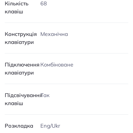
Кількість
68
клавіш
Конструкція
Механічна
клавіатури
Підключення
Комбіноване
клавіатури
Підсвічування
Так
клавіш
Розкладка
Eng/Ukr