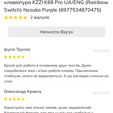
клавіатура KZZI K68 Pro UA/ENG (Rainbow
Switch) Nezuko Purple (6977534870475)
2 відгуків
Написати Відгук
Ірусік Труска
26.02.2026
Брала для роботи в основному друк текстів. Дуже
сподобалася тиха і м’яка робота клавіш. Підключення
стабільне, нічого не відвалюється. А ще виглядає стильно на
столі
Олександр Кравчу
19.01.2026
Користуюсь вже кілька тижнів, дуже задоволений.
Компактний формат, але при цьому все необхідне є.