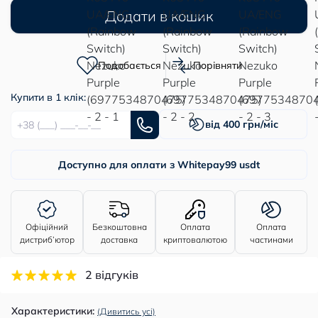
Додати в кошик
Подобається
Порівняти
Купити в 1 клік:
від 400 грн/міс
Доступно для оплати з Whitepay
99 usdt
Офіційний
Безкоштовна
Оплата
Оплата
дистриб’ютор
доставка
криптовалютою
частинами
2 відгуків
Характеристики:
(Дивитись усі)