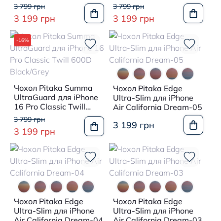
3 799 грн
3 799 грн
3 199 грн
3 199 грн
-16%
Чохол Pitaka Summa
Чохол Pitaka Edge
UltraGuard для iPhone
Ultra-Slim для iPhone
16 Pro Classic Twill
Air California Dream-05
600D Black/Grey
3 799 грн
3 199 грн
3 199 грн
Чохол Pitaka Edge
Чохол Pitaka Edge
Ultra-Slim для iPhone
Ultra-Slim для iPhone
Air California Dream-04
Air California Dream-03