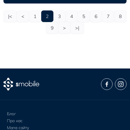
|<
<
1
2
3
4
5
6
7
8
9
>
>|
Блог
Про нас
Мапа сайту