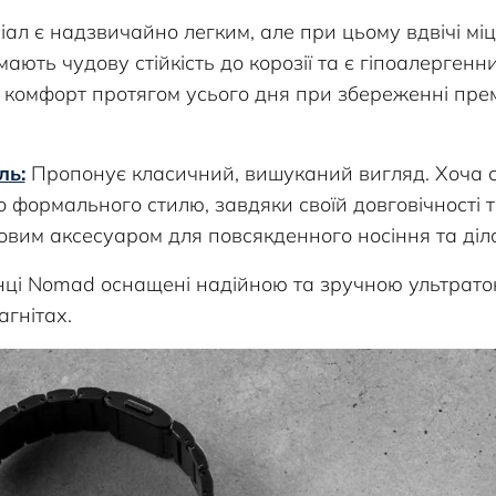
ал є надзвичайно легким, але при цьому вдвічі міц
мають чудову стійкість до корозії та є гіпоалерге
комфорт протягом усього дня при збереженні пре
ль:
Пропонує класичний, вишуканий вигляд. Хоча с
о формального стилю, завдяки своїй довговічності т
овим аксесуаром для повсякденного носіння та діло
інці Nomad оснащені надійною та зручною ультрато
гнітах.