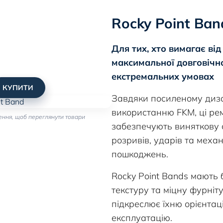
Rocky Point Ban
Для тих, хто вимагає від
максимальної довговічно
екстремальних умовах
КУПИТИ
Завдяки посиленому диз
використанню FKM, ці рем
ення, щоб переглянути товари
забезпечують виняткову с
розривів, ударів та меха
пошкоджень.
Rocky Point Bands мають
текстуру та міцну фурніту
підкреслює їхню орієнтац
експлуатацію.