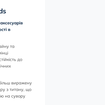
ds
 аксесуарів
сті в
айну та
інці
тійкість до
нічних
 більш виражену
ру з титану, що
ію на сувору