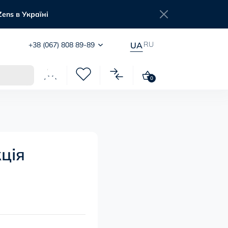
Zens в Україні
RU
+38 (067) 808 89-89
UA
0
ція