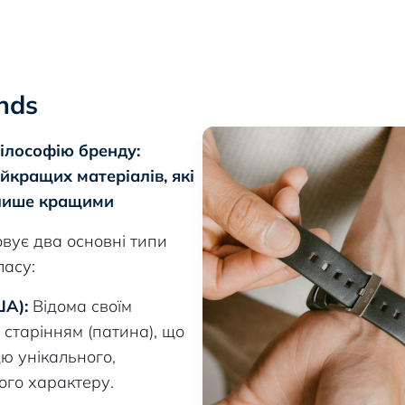
nds
ілософію бренду:
йкращих матеріалів, які
 лише кращими
вує два основні типи
ласу:
А):
Відома своїм
старінням (патина), що
ю унікального,
ого характеру.