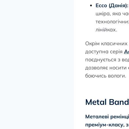
Ecco (Данія):
шкіра, яка ч
технологічни
лінійках.
Окрім класичних
доступна серія
A
поєднується з во
дозволяє носити 
боючись вологи.
Metal Band
Металеві ремінц
преміум-класу, 