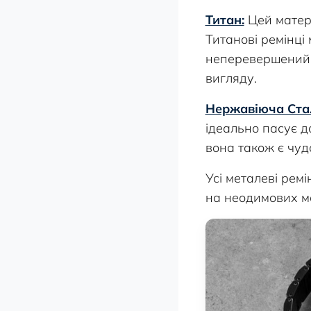
Титан:
Цей матері
Титанові ремінці 
неперевершений 
вигляду.
Нержавіюча Ста
ідеально пасує д
вона також є чуд
Усі металеві рем
на неодимових ма