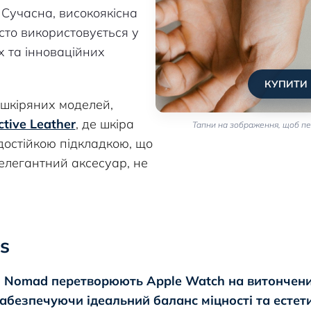
Сучасна, високоякісна
асто використовується у
х та інноваційних
КУПИТИ
 шкіряних моделей,
ctive Leather
, де шкіра
Тапни на зображення, щоб пе
достійкою підкладкою, що
елегантний аксесуар, не
s
і Nomad перетворюють Apple Watch на витончен
забезпечуючи ідеальний баланс міцності та естет