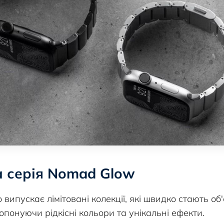
а серія Nomad Glow
випускає лімітовані колекції, які швидко стають о
опонуючи рідкісні кольори та унікальні ефекти.