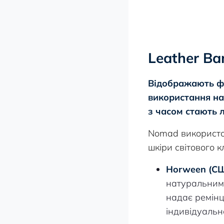
Leather Ba
Відображають ф
використання на
з часом стають
Nomad використо
шкіри світового к
Horween (СШ
натуральним 
надає ремінц
індивідуальн