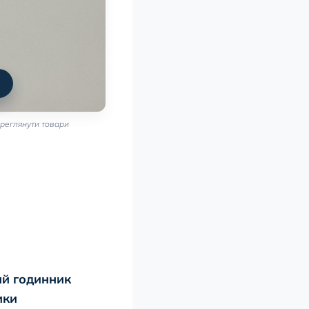
реглянути товари
ий годинник
ики