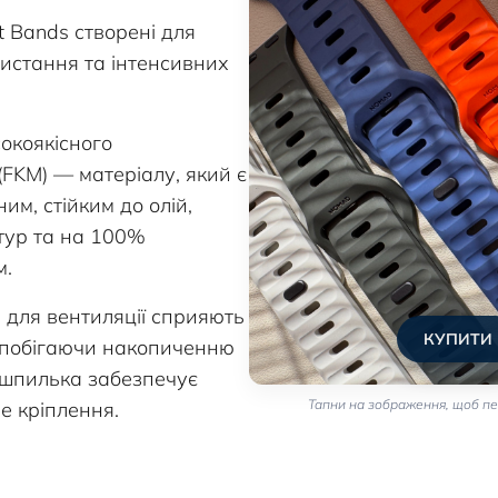
rt Bands створені для
истання та інтенсивних
сокоякісного
FKM) — матеріалу, який є
им, стійким до олій,
тур та на 100%
м.
 для вентиляції сприяють
КУПИТИ
запобігаючи накопиченню
-шпилька забезпечує
Тапни на зображення, щоб пе
е кріплення.