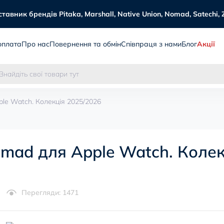
авник брендів Pitaka, Marshall, Native Union, Nomad, Satechi, 
оплата
Про нас
Повернення та обмін
Співпраця з нами
Блог
Акції
ple Watch. Колекція 2025/2026
omad для Apple Watch. Колек
Перегляди: 1471