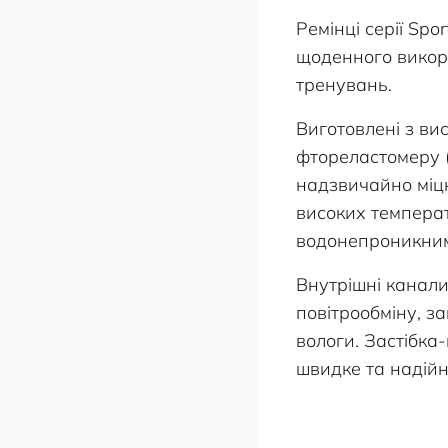
Ремінці серії Spo
щоденного викор
тренувань.
Виготовлені з ви
фтореластомеру (
надзвичайно міцн
високих темпера
водонепроникни
Внутрішні канали
повітрообміну, 
вологи. Застібка
швидке та надійн