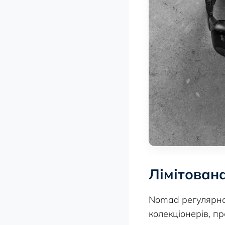
Лімітован
Nomad регулярно 
колекціонерів, пр