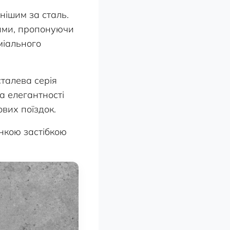
нішим за сталь.
нними, пропонуючи
міального
талева серія
а елегантності
вих поїздок.
нкою застібкою