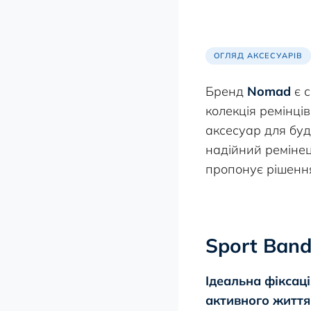
ОГЛЯД АКСЕСУАРІВ
Бренд
Nomad
є с
колекція ремінці
аксесуар для буд
надійний ремінец
пропонує рішення
Sport Band
Ідеальна фіксація
активного життя