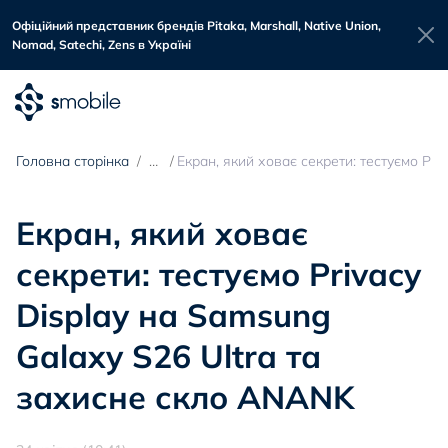
Офіційний представник брендів Pitaka, Marshall, Native Union,
Nomad, Satechi, Zens в Україні
Головна сторінка
Екран, який ховає секрети: тестуємо Pri
Екран, який ховає
секрети: тестуємо Privacy
Display на Samsung
Galaxy S26 Ultra та
захисне скло ANANK