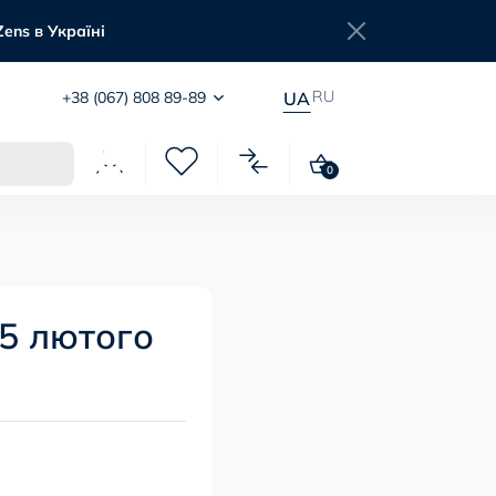
Zens в Україні
RU
+38 (067) 808 89-89
UA
0
15 лютого