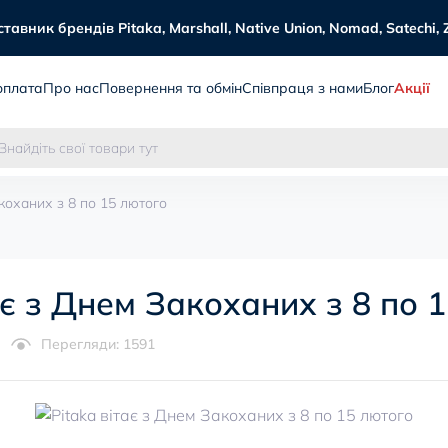
авник брендів Pitaka, Marshall, Native Union, Nomad, Satechi, 
оплата
Про нас
Повернення та обмін
Співпраця з нами
Блог
Акції
акоханих з 8 по 15 лютого
ає з Днем Закоханих з 8 по 
Перегляди: 1591