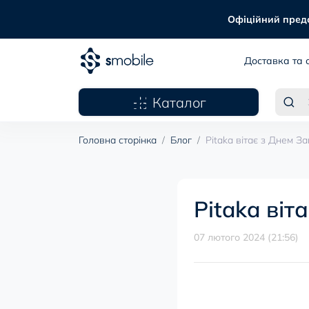
Офіційний предст
Доставка та 
Каталог
Головна сторінка
Блог
Pitaka вітає з Днем З
Pitaka віт
07 лютого 2024 (21:56)