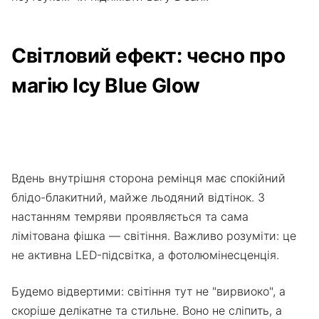
Світловий ефект: чесно про
магію Icy Blue Glow
Вдень внутрішня сторона ремінця має спокійний
блідо-блакитний, майже льодяний відтінок. З
настанням темряви проявляється та сама
лімітована фішка — світіння. Важливо розуміти: це
не активна LED-підсвітка, а фотолюмінесценція.
Будемо відвертими: світіння тут не "вирвиоко", а
скоріше делікатне та стильне. Воно не сліпить, а