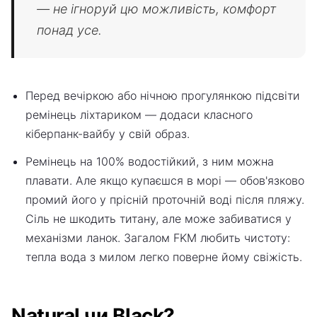
— не ігноруй цю можливість, комфорт
понад усе.
Перед вечіркою або нічною прогулянкою підсвіти
ремінець ліхтариком — додаси класного
кіберпанк-вайбу у свій образ.
Ремінець на 100% водостійкий, з ним можна
плавати. Але якщо купаєшся в морі — обов'язково
промий його у прісній проточній воді після пляжу.
Сіль не шкодить титану, але може забиватися у
механізми ланок. Загалом FKM любить чистоту:
тепла вода з милом легко поверне йому свіжість.
Natural чи Black?