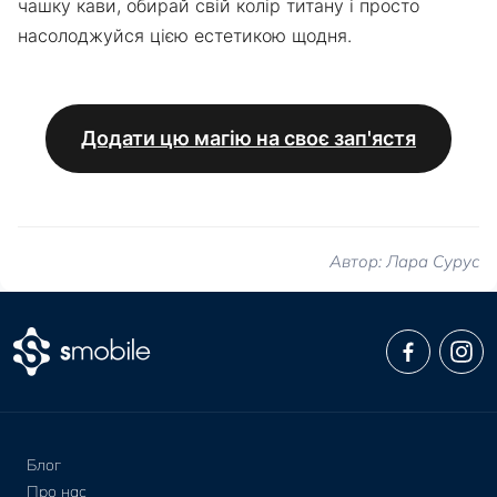
чашку кави, обирай свій колір титану і просто
насолоджуйся цією естетикою щодня.
Додати цю магію на своє зап'ястя
Автор: Лара Сурус
Блог
Про нас