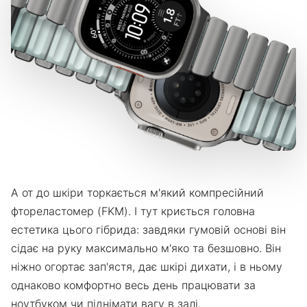
А от до шкіри торкається м'який компресійний
фтореластомер (FKM). І тут криється головна
естетика цього гібрида: завдяки гумовій основі він
сідає на руку максимально м'яко та безшовно. Він
ніжно огортає зап'ястя, дає шкірі дихати, і в ньому
однаково комфортно весь день працювати за
ноутбуком чи піднімати вагу в залі.