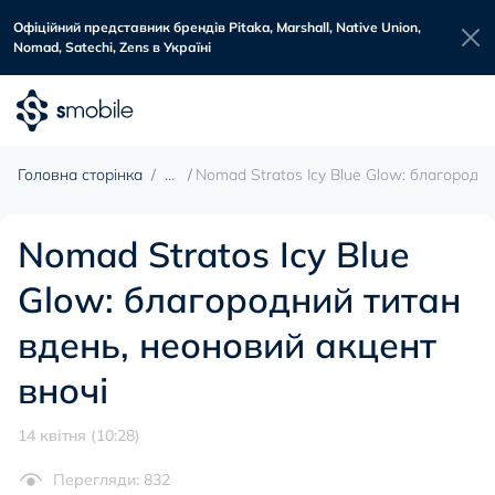
Офіційний представник брендів Pitaka, Marshall, Native Union,
Nomad, Satechi, Zens в Україні
Головна сторінка
Nomad Stratos Icy Blue Glow: благородн
Nomad Stratos Icy Blue
Glow: благородний титан
вдень, неоновий акцент
вночі
14 квітня (10:28)
Перегляди: 832