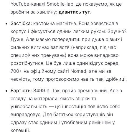
YouTube-каналі Smobile-lab, де показуємо, як це
зробити за хвилину:
дивитись тут
.
Застібка:
кастомна магнітна. Вона ховається в
корпус і фіксується одним легким рухом. Зручно?
Дуже. Але маємо попередити: при дуже різких і
сильних вигинах зап'ястя (наприклад, під час
специфічних тренувань) вона може випадково
розстібнутися. Це був лише один відгук серед
700+ на офіційному сайті Nomad, але ми за
чесність, тому проговорюємо навіть такі дрібниці.
Вартість:
8499 ₴. Так, прайс преміальний. Але з
огляду на матеріали, якість збірки та
універсальність — ця інвестиція повністю себе
виправдовує. Для багатьох користувачів він
одразу стає єдиним і улюбленим ремінцем у
колекції.