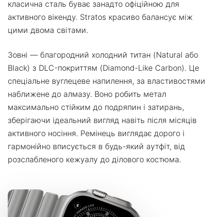
класична сталь буває занадто офіційною для
активного вікенду. Stratos красиво балансує між
цими двома світами.
Зовні — благородний холодний титан (Natural або
Black) з DLC-покриттям (Diamond-Like Carbon). Це
спеціальне вуглецеве напилення, за властивостями
наближене до алмазу. Воно робить метал
максимально стійким до подряпин і затирань,
зберігаючи ідеальний вигляд навіть після місяців
активного носіння. Ремінець виглядає дорого і
гармонійно вписується в будь-який аутфіт, від
розслабленого кежуалу до ділового костюма.