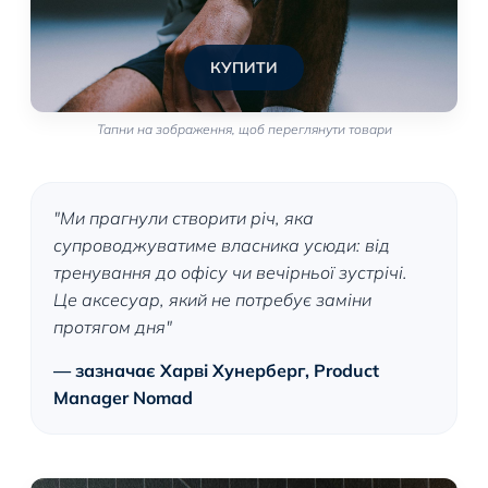
КУПИТИ
Тапни на зображення, щоб переглянути товари
"Ми прагнули створити річ, яка
супроводжуватиме власника усюди: від
тренування до офісу чи вечірньої зустрічі.
Це аксесуар, який не потребує заміни
протягом дня"
— зазначає Харві Хунерберг, Product
Manager Nomad