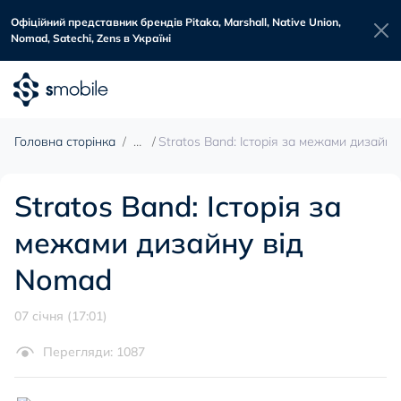
Офіційний представник брендів Pitaka, Marshall, Native Union,
Nomad, Satechi, Zens в Україні
Головна сторінка
Stratos Band: Історія за межами дизайн
Stratos Band: Історія за
межами дизайну від
Nomad
07 cічня (17:01)
Перегляди: 1087