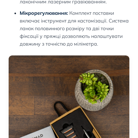
лаконічним лазерним гравіюванням.
Мікрорегулювання:
Комплект поставки
включає інструмент для кастомізації. Система
ланок половинного розміру та дві точки
фіксації у пряжці дозволяють налаштувати
довжину з точністю до міліметра.