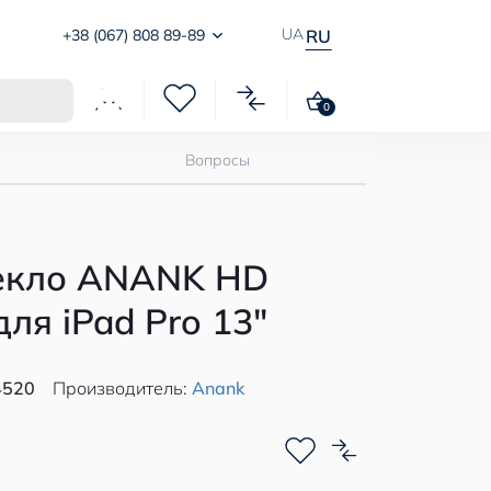
UA
+38 (067) 808 89-89
RU
0
Вопросы
екло ANANK HD
для iPad Pro 13"
4520
Производитель:
Anank