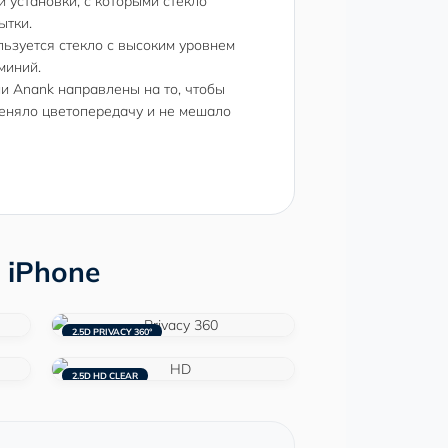
 установки, с которыми стекло
ытки.
ьзуется стекло с высоким уровнем
миний.
и Anank направлены на то, чтобы
меняло цветопередачу и не мешало
 iPhone
2.5D PRIVACY 360°
2.5D HD CLEAR