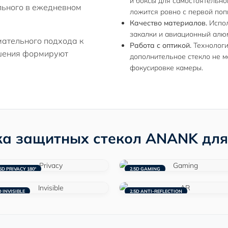
и боксы для самостоятельной
льного в ежедневном
ложится ровно с первой поп
Качество материалов.
Испол
закалки и авиационный алю
мательного подхода к
Работа с оптикой.
Технологи
шения формируют
дополнительное стекло не 
фокусировке камеры.
а защитных стекол ANANK для
5D PRIVACY 180°
2.5D GAMING
D INVISIBLE
2.5D ANTI-REFLECTION