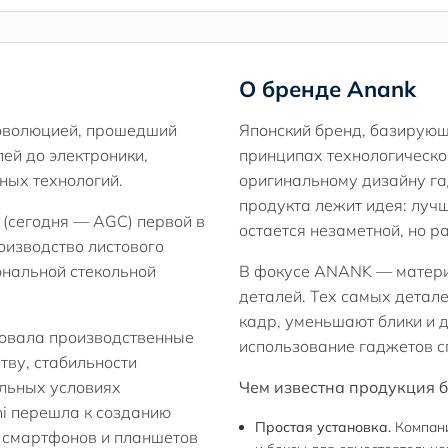
О бренде Anank
 эволюцией, прошедший
Японский бренд, базирующ
лей до электроники,
принципах технологическо
ных технологий.
оригинальному дизайну га
продукта лежит идея: лучш
 (сегодня — AGC) первой в
остается незаметной, но р
оизводство листового
ональной стекольной
В фокусе ANANK — матери
деталей. Тех самых детал
кадр, уменьшают блики и д
вовала производственные
использование гаджетов с
тву, стабильности
альных условиях
Чем известна продукция 
hi перешла к созданию
Простая установка.
Компани
я смартфонов и планшетов