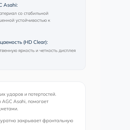
 Asahi:
атериал со стабильной
шенной устойчивостью к
аемость (HD Clear):
твенную яркость и четкость дисплея
их ударов и потертостей.
а AGC Asahi, помогает
дметами.
аккуратно закрывает фронтальную