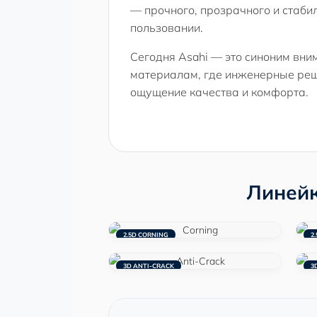
— прочного, прозрачного и стаби
пользовании.
Сегодня Asahi — это синоним вни
материалам, где инженерные ре
ощущение качества и комфорта.
Линейк
2.5D CORNING
2.
3D ANTI-CRACK
3