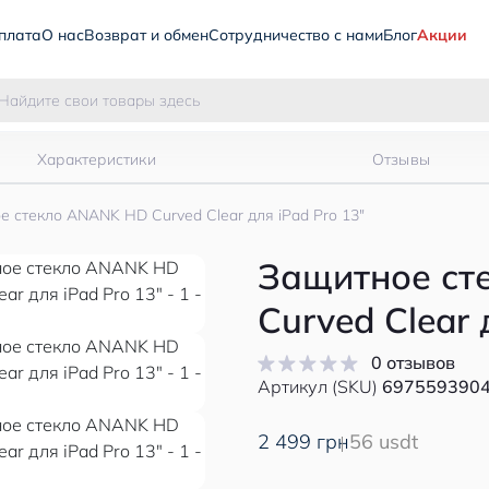
плата
О нас
Возврат и обмен
Сотрудничество с нами
Блог
Акции
Характеристики
Отзывы
е стекло ANANK HD Curved Clear для iPad Pro 13"
Защитное ст
Curved Clear 
0 отзывов
Артикул (SKU)
697559390
2 499 грн
56 usdt