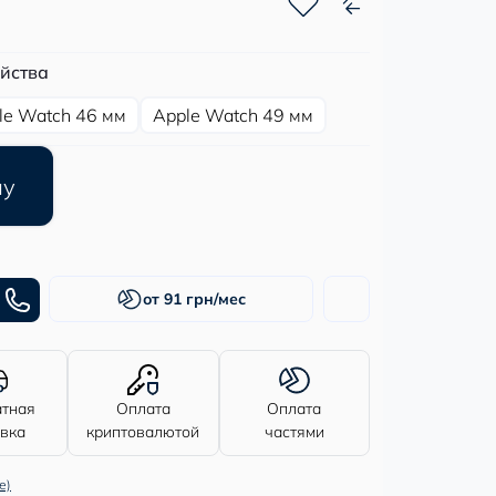
йства
le Watch 46 мм
Apple Watch 49 мм
ну
от 91 грн/мес
атная
Оплата
Оплата
авка
криптовалютой
частями
е)