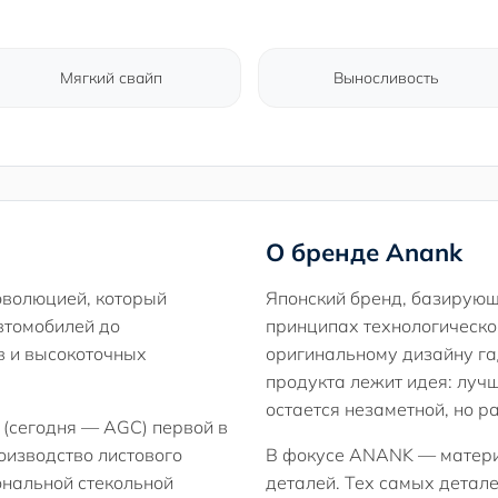
Мягкий свайп
Выносливость
О бренде Anank
эволюцией, который
Японский бренд, базирующ
автомобилей до
принципах технологическо
в и высокоточных
оригинальному дизайну га
продукта лежит идея: лучш
остается незаметной, но р
 (сегодня — AGC) первой в
оизводство листового
В фокусе ANANK — матери
ональной стекольной
деталей. Тех самых детал