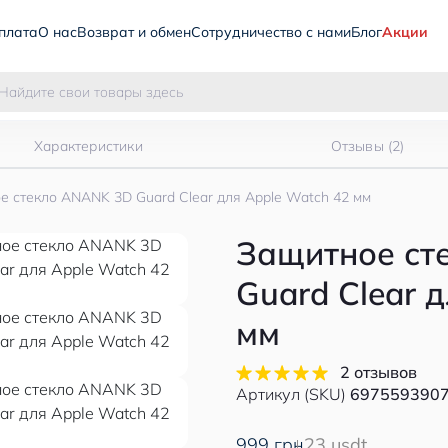
плата
О нас
Возврат и обмен
Сотрудничество с нами
Блог
Акции
Характеристики
Отзывы (2)
е стекло ANANK 3D Guard Clear для Apple Watch 42 мм
Защитное ст
Guard Clear 
мм
2 отзывов
Артикул (SKU)
697559390
999 грн
23 usdt