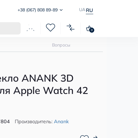
UA
+38 (067) 808 89-89
RU
0
Вопросы
екло ANANK 3D
для Apple Watch 42
7804
Производитель:
Anank