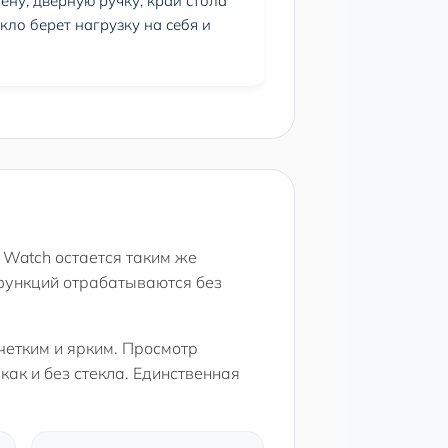
ну, дверную ручку, край стола
кло берет нагрузку на себя и
 Watch остается таким же
 функций отрабатываются без
четким и ярким. Просмотр
как и без стекла. Единственная