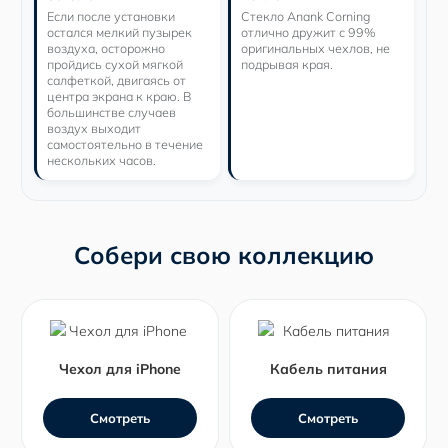
Если после установки
Стекло Anank Corning
остался мелкий пузырек
отлично дружит с 99%
воздуха, осторожно
оригинальных чехлов, не
пройдись сухой мягкой
подрывая края.
салфеткой, двигаясь от
центра экрана к краю. В
большинстве случаев
воздух выходит
самостоятельно в течение
нескольких часов.
Собери свою коллекцию
Чехол для iPhone
Кабель питания
Смотреть
Смотреть