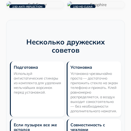
2.5D ANTI-REFLECTION
2.5D HD CLEAR
Несколько дружеских
советов
Подготовка
Установка
Используй
Установка чрезвычайно
антистатические стикеры
проста — достаточно
из комплекта для удаления
приложить стекло на экран
мельчайших ворсинок
телефона и прижать. Клей
перед установкой.
равномерно
распределяется, а воздух
выходит самостоятельно
— без необходимости
дополнительного нажатия.
Если пузырек все же
Совместимость с
остался
чехлами