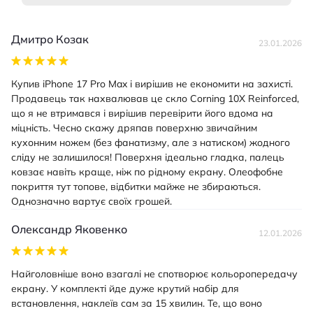
Дмитро Козак
23.01.2026
Купив iPhone 17 Pro Max і вирішив не економити на захисті.
Продавець так нахвалював це скло Corning 10X Reinforced,
що я не втримався і вирішив перевірити його вдома на
міцність. Чесно скажу дряпав поверхню звичайним
кухонним ножем (без фанатизму, але з натиском) жодного
сліду не залишилося! Поверхня ідеально гладка, палець
ковзає навіть краще, ніж по рідному екрану. Олеофобне
покриття тут топове, відбитки майже не збираються.
Однозначно вартує своїх грошей.
Олександр Яковенко
12.01.2026
Найголовніше воно взагалі не спотворює кольоропередачу
екрану. У комплекті йде дуже крутий набір для
встановлення, наклеїв сам за 15 хвилин. Те, що воно