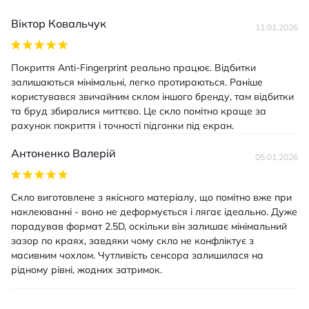
Віктор Ковальчук
11.01.2026
Покриття Anti-Fingerprint реально працює. Відбитки
залишаються мінімальні, легко протираються. Раніше
користувався звичайним склом іншого бренду, там відбитки
та бруд збиралися миттєво. Це скло помітно краще за
рахунок покриття і точності підгонки під екран.
Антоненко Валерій
05.01.2026
Скло виготовлене з якісного матеріалу, що помітно вже при
наклеюванні - воно не деформується і лягає ідеально. Дуже
порадував формат 2.5D, оскільки він залишає мінімальний
зазор по краях, завдяки чому скло не конфліктує з
масивним чохлом. Чутливість сенсора залишилася на
рідному рівні, жодних затримок.