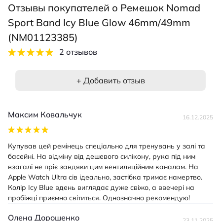
Отзывы покупателей о Ремешок Nomad
Sport Band Icy Blue Glow 46mm/49mm
(NM01123385)
2 отзывов
+ Добавить отзыв
Максим Ковальчук
16.12.2025
Купував цей ремінець спеціально для тренувань у залі та
басейні. На відміну від дешевого силікону, рука під ним
взагалі не пріє завдяки цим вентиляційним каналам. На
Apple Watch Ultra сів ідеально, застібка тримає намертво.
Колір Icy Blue вдень виглядає дуже свіжо, а ввечері на
пробіжці приємно світиться. Однозначно рекомендую!
Олена Дорошенко
23.11.2025