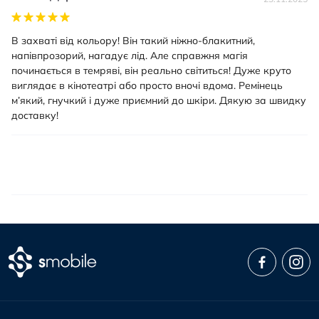
В захваті від кольору! Він такий ніжно-блакитний,
напівпрозорий, нагадує лід. Але справжня магія
починається в темряві, він реально світиться! Дуже круто
виглядає в кінотеатрі або просто вночі вдома. Ремінець
м’який, гнучкий і дуже приємний до шкіри. Дякую за швидку
доставку!