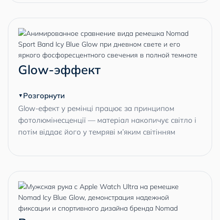
Glow-эффект
Розгорнути
Glow-ефект у ремінці працює за принципом
фотолюмінесценції — матеріал накопичує світло і
потім віддає його у темряві м’яким світінням