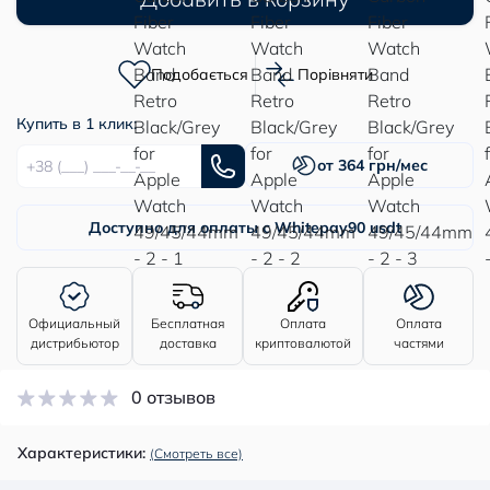
Подобається
Порівняти
Купить в 1 клик:
от 364 грн/мес
Доступно для оплаты с Whitepay
90 usdt
Официальный
Бесплатная
Оплата
Оплата
дистрибьютор
доставка
криптовалютой
частями
0 отзывов
Характеристики:
(Смотреть все)