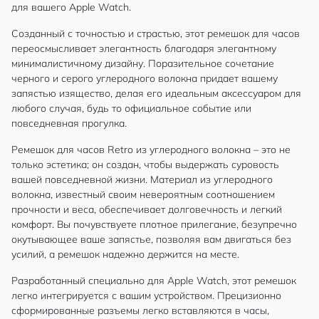
для вашего Apple Watch.
Созданный с точностью и страстью, этот ремешок для часов
переосмысливает элегантность благодаря элегантному
минималистичному дизайну. Поразительное сочетание
черного и серого углеродного волокна придает вашему
запястью изящество, делая его идеальным аксессуаром для
любого случая, будь то официальное событие или
повседневная прогулка.
Ремешок для часов Retro из углеродного волокна – это не
только эстетика; он создан, чтобы выдержать суровость
вашей повседневной жизни. Материал из углеродного
волокна, известный своим невероятным соотношением
прочности и веса, обеспечивает долговечность и легкий
комфорт. Вы почувствуете плотное прилегание, безупречно
окутывающее ваше запястье, позволяя вам двигаться без
усилий, а ремешок надежно держится на месте.
Разработанный специально для Apple Watch, этот ремешок
легко интегрируется с вашим устройством. Прецизионно
сформированные разъемы легко вставляются в часы,