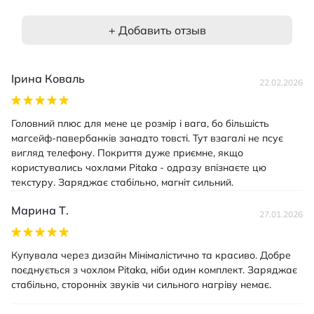
+ Добавить отзыв
Ірина Коваль
22.02.2026
Головний плюс для мене це розмір і вага, бо більшість
магсейф-павербанків занадто товсті. Тут взагалі не псує
вигляд телефону. Покриття дуже приємне, якщо
користувались чохлами Pitaka - одразу впізнаєте цю
текстуру. Заряджає стабільно, магніт сильний.
Марина Т.
27.01.2026
Купувала через дизайн Мінімалістично та красиво. Добре
поєднується з чохлом Pitaka, ніби один комплект. Заряджає
стабільно, сторонніх звуків чи сильного нагріву немає.